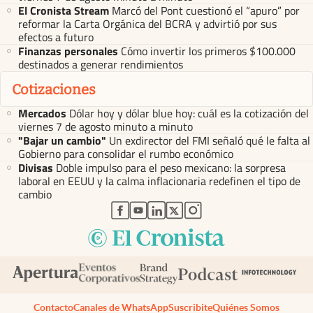
El Cronista Stream
Marcó del Pont cuestionó el “apuro” por
reformar la Carta Orgánica del BCRA y advirtió por sus
efectos a futuro
Finanzas personales
Cómo invertir los primeros $100.000
destinados a generar rendimientos
Cotizaciones
Mercados
Dólar hoy y dólar blue hoy: cuál es la cotización del
viernes 7 de agosto minuto a minuto
"Bajar un cambio"
Un exdirector del FMI señaló qué le falta al
Gobierno para consolidar el rumbo económico
Divisas
Doble impulso para el peso mexicano: la sorpresa
laboral en EEUU y la calma inflacionaria redefinen el tipo de
cambio
abre en nueva pestaña
abre en nueva pestaña
abre en nueva pestaña
abre en nueva pestaña
abre en nueva pestaña
Contacto
Canales de WhatsApp
Suscribite
Quiénes Somos