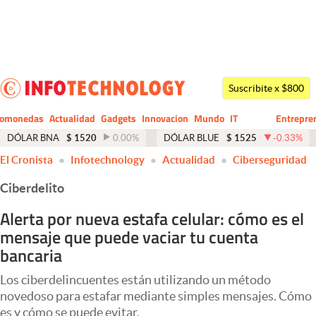
Últimas noticias
Dólar
Suscribite x $800
Members
tomonedas
Actualidad
Gadgets
Innovacion
Mundo
IT
Entrepre
CIO
Business
Economía y Política
DÓLAR BNA
$
1520
0.00
%
DÓLAR BLUE
$
1525
-0.33
%
El Cronista
Infotechnology
Actualidad
Ciberseguridad
Finanzas y Mercados
Ciberdelito
Mercados Online
Alerta por nueva estafa celular: cómo es el
Negocios
mensaje que puede vaciar tu cuenta
Columnistas
bancaria
Otras secciones
Los ciberdelincuentes están utilizando un método
novedoso para estafar mediante simples mensajes. Cómo
Apertura
es y cómo se puede evitar.