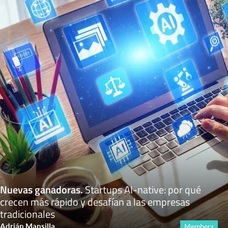
Nuevas ganadoras
.
Startups AI-native: por qué
crecen más rápido y desafían a las empresas
tradicionales
Adrián Mansilla
Members