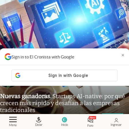
×
Sign in to El Cronista with Google
Nuevas ganadoras
.
Startups AI-native: por qué
crecen más rápido y desafían a las empresas
tradicionales
Adrián Mansilla
Members
Dolar
Inicio
Ingresar
Menú
Foro