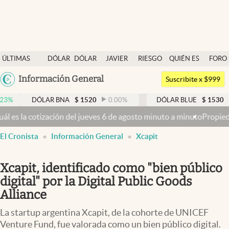
Últimas noticias
ÚLTIMAS
DÓLAR
DÓLAR
JAVIER
RIESGO
QUIÉN ES
FORO
Dólar
NOTICIAS
BLUE
MILEI
PAÍS
QUIÉN
Argentina
Información General
Members
Suscribite x $999
España
Economía y Política
DÓLAR BNA
$
1520
0.00
%
DÓLAR BLUE
$
1530
-0.65
%
México
l jueves 6 de agosto minuto a minuto
Propiedad privada: con cruces 
Finanzas y Mercados
USA
El Cronista
Información General
Xcapit
Mercados Online
Colombia
Uruguay
Negocios
Xcapit, identificado como "bien público
Columnistas
digital" por la Digital Public Goods
Alliance
Otras secciones
La startup argentina Xcapit, de la cohorte de UNICEF
Apertura
Venture Fund, fue valorada como un bien público digital.