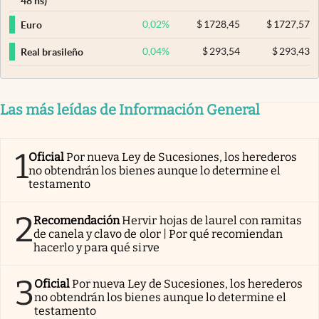
48 hs)
0,02
%
$
1728,45
$
1727,57
Euro
0,04
%
$
293,54
$
293,43
Real brasileño
Las más leídas de Información General
1
Oficial
Por nueva Ley de Sucesiones, los herederos
no obtendrán los bienes aunque lo determine el
testamento
2
Recomendación
Hervir hojas de laurel con ramitas
de canela y clavo de olor | Por qué recomiendan
hacerlo y para qué sirve
3
Oficial
Por nueva Ley de Sucesiones, los herederos
no obtendrán los bienes aunque lo determine el
testamento