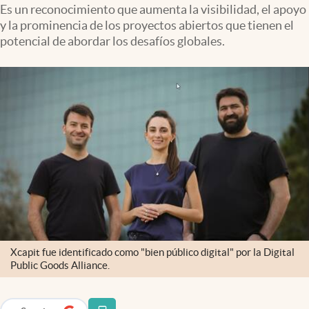
Es un reconocimiento que aumenta la visibilidad, el apoyo
Infotechnology
y la prominencia de los proyectos abiertos que tienen el
Clase
potencial de abordar los desafíos globales.
Clima
Mundial 2026
Eventos Corporativos
El Cronista Studio
Mediakit
abre en nueva pestaña
Argentina
Xcapit fue identificado como "bien público digital" por la Digital
Public Goods Alliance.