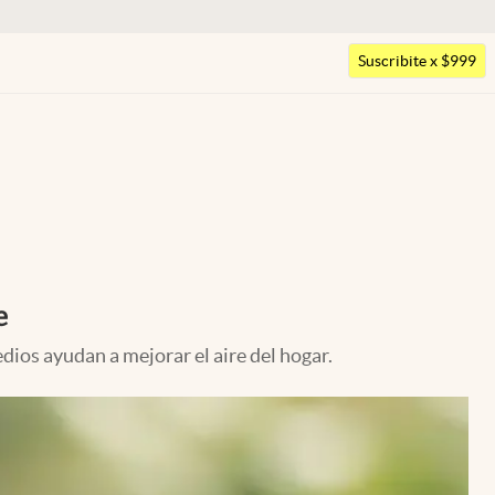
Argentina
Suscribite x $999
España
México
USA
Colombia
Uruguay
e
ios ayudan a mejorar el aire del hogar.