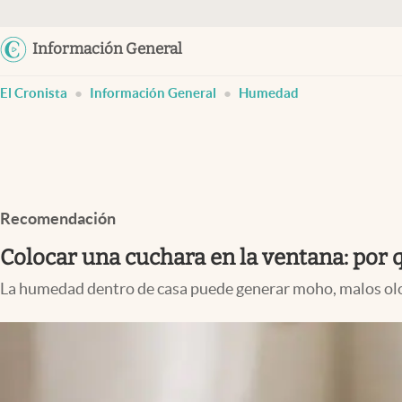
Información General
Últimas noticias
abre en nueva pestaña
abre en nueva pestaña
abre en nueva pestaña
abre en nueva pestaña
El Cronista
Información General
Humedad
Dólar
Members
Economía y Política
Finanzas y Mercados
Recomendación
Mercados Online
Colocar una cuchara en la ventana: por 
Negocios
La humedad dentro de casa puede generar moho, malos olor
Columnistas
Otras secciones
Apertura