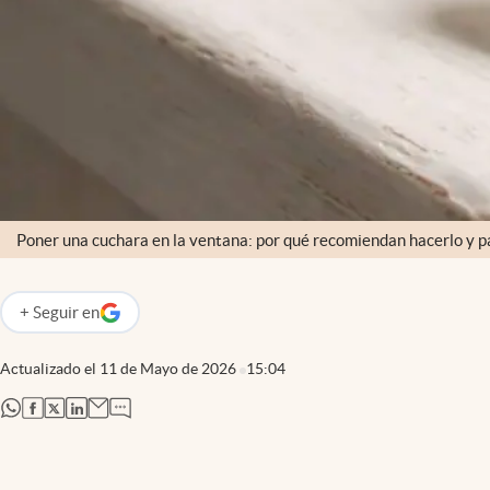
Poner una cuchara en la ventana: por qué recomiendan hacerlo y p
+
Seguir
en
abre en nueva pestaña
Actualizado el
11 de Mayo de 2026
15:04
abre en nueva pestaña
abre en nueva pestaña
abre en nueva pestaña
abre en nueva pestaña