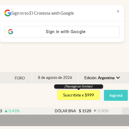
×
Sign in to El Cronista with Google
8 de agosto de 2026
Edición:
Argentina
FORO
¡Navegá sin limites!
Argentina
Suscribite x $999
Ingresá
España
México
DÓLAR BNA
$
1520
0.00
%
D
USA
Colombia