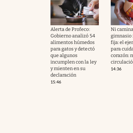
Alerta de Profeco:
Ni camina
Gobierno analizó 54
gimnasio n
alimentos húmedos
fija: el ej
para gatos y detectó
para cuida
que algunos
corazón: m
incumplen con la ley
circulaci
y mienten en su
14:36
declaración
15:46