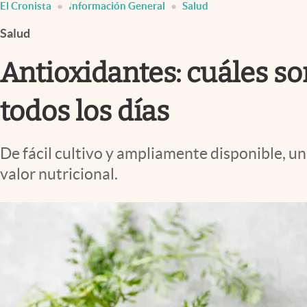
El Cronista
Información General
Salud
Infotechnology
Salud
Clase
Clima
Antioxidantes: cuáles so
Mundial 2026
todos los días
Eventos Corporativos
El Cronista Studio
De fácil cultivo y ampliamente disponible, un
Mediakit
valor nutricional.
abre en nueva pestaña