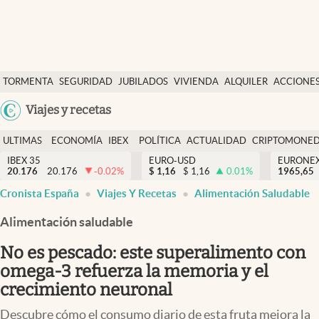
Últimas Noticias
TORMENTA
SEGURIDAD
JUBILADOS
VIVIENDA
ALQUILER
ACCIONE
Economía y finanzas
SOCIAL
Argentina
Viajes y recetas
Política
España
Actualidad
ULTIMAS
ECONOMÍA
IBEX
POLÍTICA
ACTUALIDAD
CRIPTOMONE
México
NOTICIAS
Y
Y
IBEX 35
EURO-USD
EURONE
Criptomonedas
20.176
20.176
-0.02
%
$
1,16
$
1,16
0.01
%
USA
1965,65
FINANZAS
EURO
Cronista España
Viajes Y Recetas
Alimentación Saludable
Colombia
España
Uruguay
Alimentación saludable
No es pescado: este superalimento con
omega-3 refuerza la memoria y el
crecimiento neuronal
Descubre cómo el consumo diario de esta fruta mejora la