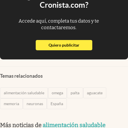
Cronista.com?
Accede aquí, completa tus datos y te
contactaremos.
abre en nueva pestaña
Quiero publicitar
Temas relacionados
alimentación saludable
omega
palta
aguacate
memoria
neuronas
España
Más noticias de
alimentación saludable