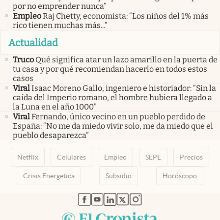
por no emprender nunca”
Empleo
Raj Chetty, economista: “Los niños del 1% más
rico tienen muchas más...”
Actualidad
Truco
Qué significa atar un lazo amarillo en la puerta de
tu casa y por qué recomiendan hacerlo en todos estos
casos
Viral
Isaac Moreno Gallo, ingeniero e historiador: “Sin la
caída del Imperio romano, el hombre hubiera llegado a
la Luna en el año 1000”
Viral
Fernando, único vecino en un pueblo perdido de
España: “No me da miedo vivir solo, me da miedo que el
pueblo desaparezca”
Netflix
Celulares
Empleo
SEPE
Precios
Crisis Energetica
Subsidio
Horóscopo
abre en nueva pestaña
abre en nueva pestaña
abre en nueva pestaña
abre en nueva pestaña
abre en nueva pestaña