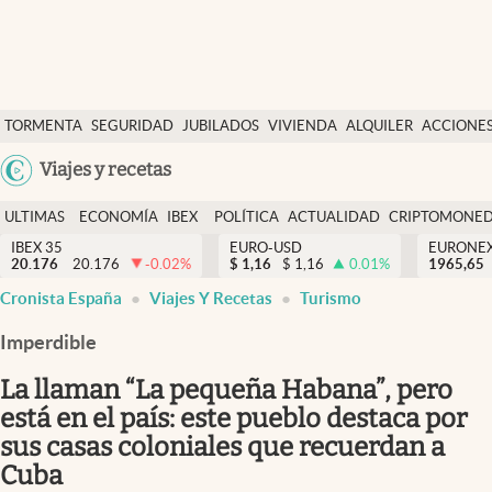
Últimas Noticias
TORMENTA
SEGURIDAD
JUBILADOS
VIVIENDA
ALQUILER
ACCIONE
Economía y finanzas
SOCIAL
Argentina
Viajes y recetas
Política
España
Actualidad
ULTIMAS
ECONOMÍA
IBEX
POLÍTICA
ACTUALIDAD
CRIPTOMONE
México
NOTICIAS
Y
Y
IBEX 35
EURO-USD
EURONE
Criptomonedas
20.176
20.176
-0.02
%
$
1,16
$
1,16
0.01
%
USA
1965,65
FINANZAS
EURO
Cronista España
Viajes Y Recetas
Turismo
Colombia
España
Uruguay
Imperdible
La llaman “La pequeña Habana”, pero
está en el país: este pueblo destaca por
sus casas coloniales que recuerdan a
Cuba