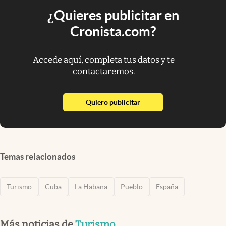
¿Quieres publicitar en
Cronista.com?
Accede aquí, completa tus datos y te
contactaremos.
abre en nueva pestaña
Quiero publicitar
Temas relacionados
Turismo
Cuba
La Habana
Pueblo
España
Más noticias de
Turismo