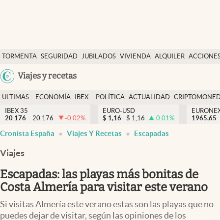
Últimas Noticias
TORMENTA
SEGURIDAD
JUBILADOS
VIVIENDA
ALQUILER
ACCIONE
Economía y finanzas
SOCIAL
Argentina
Viajes y recetas
Política
España
Actualidad
ULTIMAS
ECONOMÍA
IBEX
POLÍTICA
ACTUALIDAD
CRIPTOMONE
México
NOTICIAS
Y
Y
IBEX 35
EURO-USD
EURONE
Criptomonedas
20.176
20.176
-0.02
%
$
1,16
$
1,16
0.01
%
USA
1965,65
FINANZAS
EURO
Cronista España
Viajes Y Recetas
Escapadas
Colombia
España
Uruguay
Viajes
Escapadas: las playas más bonitas de
Costa Almería para visitar este verano
Si visitas Almería este verano estas son las playas que no
puedes dejar de visitar, según las opiniones de los