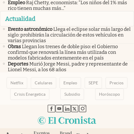
Empleo
Raj Chetty, economista: “Los niños del 1% más
rico tienen muchas más...”
Actualidad
Evento astronómico
Llega el eclipse solar más largo del
siglo: prohibirán la circulación de estos vehículos en
varias provincias
Obras
Llegan los trenes de doble piso: el Gobierno
confirmó que renovará la línea más utilizada con
modelos fabricados enteramente en el país
Deportes
Murió Jorge Messi, padre y representante de
Lionel Messi, a los 68 años
Netflix
Celulares
Empleo
SEPE
Precios
Crisis Energetica
Subsidio
Horóscopo
abre en nueva pestaña
abre en nueva pestaña
abre en nueva pestaña
abre en nueva pestaña
abre en nueva pestaña