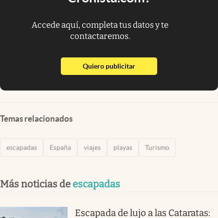
Accede aquí, completa tus datos y te
contactaremos.
abre en nueva pestaña
Quiero publicitar
Temas relacionados
escapadas
España
viajes
playas
Turismo
Más noticias de
escapadas
Escapada de lujo a las Cataratas: