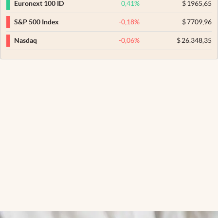
0,41
%
$
1965,65
Euronext 100 ID
-0,18
%
$
7709,96
S&P 500 Index
-0,06
%
$
26.348,35
Nasdaq