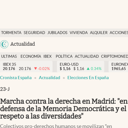
Últimas Noticias
TORMENTA
SEGURIDAD
JUBILADOS
VIVIENDA
ALQUILER
ACCIONE
Economía y finanzas
SOCIAL
Argentina
Actualidad
Política
España
Actualidad
ULTIMAS
ECONOMÍA
IBEX
POLÍTICA
ACTUALIDAD
CRIPTOMONE
México
NOTICIAS
Y
Y
IBEX 35
EURO-USD
EURONE
Criptomonedas
20.176
20.176
-0.02
%
$
1,16
$
1,16
0.34
%
USA
1965,65
FINANZAS
EURO
Cronista España
Actualidad
Elecciones En España
Colombia
España
Uruguay
23-J
Marcha contra la derecha en Madrid: "en
defensa de la Memoria Democrática y el
respeto a las diversidades"
Colectivos pro-derechos humanos se movilizan "en