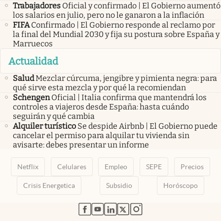
Trabajadores
Oficial y confirmado | El Gobierno aumentó
los salarios en julio, pero no le ganaron a la inflación
FIFA
Confirmado | El Gobierno responde al reclamo por
la final del Mundial 2030 y fija su postura sobre España y
Marruecos
Actualidad
Salud
Mezclar cúrcuma, jengibre y pimienta negra: para
qué sirve esta mezcla y por qué la recomiendan
Schengen
Oficial | Italia confirma que mantendrá los
controles a viajeros desde España: hasta cuándo
seguirán y qué cambia
Alquiler turístico
Se despide Airbnb | El Gobierno puede
cancelar el permiso para alquilar tu vivienda sin
avisarte: debes presentar un informe
Netflix
Celulares
Empleo
SEPE
Precios
Crisis Energetica
Subsidio
Horóscopo
abre en nueva pestaña
abre en nueva pestaña
abre en nueva pestaña
abre en nueva pestaña
abre en nueva pestaña