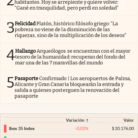
2
habitantes. Hoy se arrepiente y quiere volver:
“Gané en tranquilidad, pero perdí en soledad”
3
Felicidad
Platón, histórico filósofo griego: “La
pobreza no viene de la disminución de las
riquezas, sino de la multiplicación de los deseos”
4
Hallazgo
Arqueólogos se encuentran con el mayor
tesoro de la humanidad: recuperan del fondo del
mar una de las 7 maravillas del mundo
5
Pasaporte
Confirmado | Los aeropuertos de Palma,
Alicante y Gran Canaria bloquearán la entrada y
salida a quienes posterguen la renovación del
pasaporte
Variación
Valor
-0,02
%
$
20.176,00
Ibex 35 Index