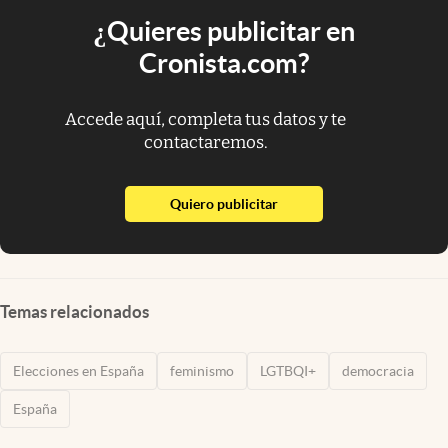
¿Quieres publicitar en
Cronista.com?
Accede aquí, completa tus datos y te
contactaremos.
abre en nueva pestaña
Quiero publicitar
Temas relacionados
Elecciones en España
feminismo
LGTBQI+
democracia
España