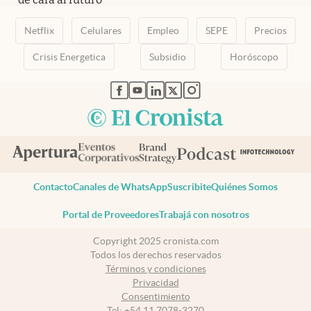
Netflix
Celulares
Empleo
SEPE
Precios
Crisis Energetica
Subsidio
Horóscopo
abre en nueva pestaña
abre en nueva pestaña
abre en nueva pestaña
abre en nueva pestaña
abre en nueva pestaña
Contacto
Canales de WhatsApp
Suscribite
Quiénes Somos
Portal de Proveedores
Trabajá con nosotros
Copyright 2025 cronista.com
Todos los derechos reservados
Términos y condiciones
Privacidad
Consentimiento
Tel:
+54 11 7078-3270