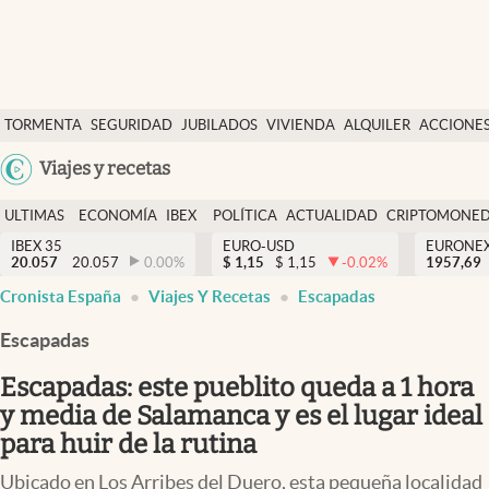
Últimas Noticias
TORMENTA
SEGURIDAD
JUBILADOS
VIVIENDA
ALQUILER
ACCIONE
Economía y finanzas
SOCIAL
Argentina
Viajes y recetas
Política
España
Actualidad
ULTIMAS
ECONOMÍA
IBEX
POLÍTICA
ACTUALIDAD
CRIPTOMONE
México
NOTICIAS
Y
Y
IBEX 35
EURO-USD
EURONE
Criptomonedas
20.057
20.057
0.00
%
$
1,15
$
1,15
-0.02
%
USA
1957,69
FINANZAS
EURO
Cronista España
Viajes Y Recetas
Escapadas
Colombia
España
Uruguay
Escapadas
Escapadas: este pueblito queda a 1 hora
y media de Salamanca y es el lugar ideal
para huir de la rutina
Ubicado en Los Arribes del Duero, esta pequeña localidad