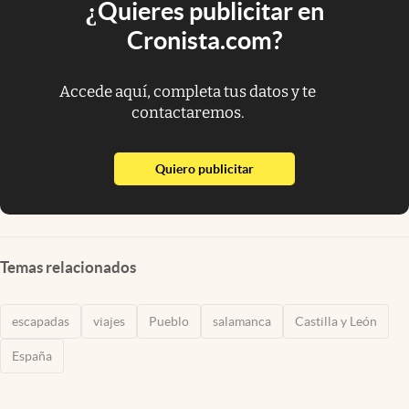
¿Quieres publicitar en
Cronista.com?
Accede aquí, completa tus datos y te
contactaremos.
abre en nueva pestaña
Quiero publicitar
Temas relacionados
escapadas
viajes
Pueblo
salamanca
Castilla y León
España