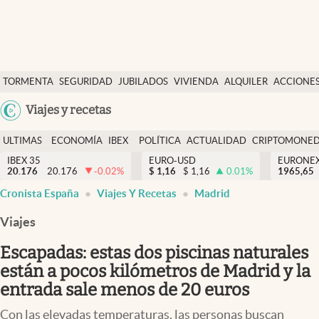
Últimas Noticias
TORMENTA
SEGURIDAD
JUBILADOS
VIVIENDA
ALQUILER
ACCIONE
Economía y finanzas
SOCIAL
Argentina
Viajes y recetas
Política
España
Actualidad
ULTIMAS
ECONOMÍA
IBEX
POLÍTICA
ACTUALIDAD
CRIPTOMONE
México
NOTICIAS
Y
Y
IBEX 35
EURO-USD
EURONE
Criptomonedas
20.176
20.176
-0.02
%
$
1,16
$
1,16
0.01
%
USA
1965,65
FINANZAS
EURO
Cronista España
Viajes Y Recetas
Madrid
Colombia
España
Uruguay
Viajes
Escapadas: estas dos piscinas naturales
están a pocos kilómetros de Madrid y la
entrada sale menos de 20 euros
Con las elevadas temperaturas, las personas buscan