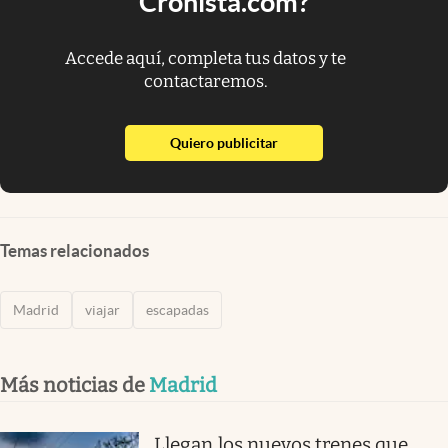
Cronista.com?
Accede aquí, completa tus datos y te
contactaremos.
abre en nueva pestaña
Quiero publicitar
Temas relacionados
Madrid
viajar
escapadas
Más noticias de
Madrid
Llegan los nuevos trenes que