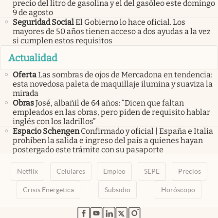
precio del litro de gasolina y el del gasóleo este domingo
9 de agosto
Seguridad Social
El Gobierno lo hace oficial. Los
mayores de 50 años tienen acceso a dos ayudas a la vez
si cumplen estos requisitos
Actualidad
Oferta
Las sombras de ojos de Mercadona en tendencia:
esta novedosa paleta de maquillaje ilumina y suaviza la
mirada
Obras
José, albañil de 64 años: “Dicen que faltan
empleados en las obras, pero piden de requisito hablar
inglés con los ladrillos”
Espacio Schengen
Confirmado y oficial | España e Italia
prohíben la salida e ingreso del país a quienes hayan
postergado este trámite con su pasaporte
Netflix
Celulares
Empleo
SEPE
Precios
Crisis Energetica
Subsidio
Horóscopo
abre en nueva pestaña
abre en nueva pestaña
abre en nueva pestaña
abre en nueva pestaña
abre en nueva pestaña