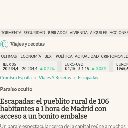
Últimas Noticias
TORMENTA
SEGURIDAD
JUBILADOS
VIVIENDA
ALQUILER
ACCIONE
Economía y finanzas
SOCIAL
Argentina
Viajes y recetas
Política
España
Actualidad
ULTIMAS
ECONOMÍA
IBEX
POLÍTICA
ACTUALIDAD
CRIPTOMONE
México
NOTICIAS
Y
Y
IBEX 35
EURO-USD
EURO
Criptomonedas
20.234,4
20.234,4
0.27
%
$
1,15
$
1,15
0.03
%
USA
1965,
FINANZAS
EURO
Cronista España
Viajes Y Recetas
Escapadas
Colombia
España
Uruguay
Paraíso oculto
Escapadas: el pueblito rural de 106
habitantes a 1 hora de Madrid con
acceso a un bonito embalse
Un paraje espectacular cerca de la capital reúne a muchos