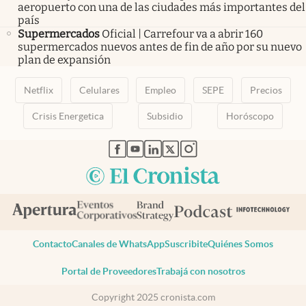
aeropuerto con una de las ciudades más importantes del
país
Supermercados
Oficial | Carrefour va a abrir 160
supermercados nuevos antes de fin de año por su nuevo
plan de expansión
Netflix
Celulares
Empleo
SEPE
Precios
Crisis Energetica
Subsidio
Horóscopo
abre en nueva pestaña
abre en nueva pestaña
abre en nueva pestaña
abre en nueva pestaña
abre en nueva pestaña
Contacto
Canales de WhatsApp
Suscribite
Quiénes Somos
Portal de Proveedores
Trabajá con nosotros
Copyright 2025 cronista.com