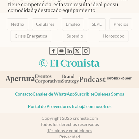
tiene competencia: esta van resulta ideal por su
comodidad y destacado equipamiento
Netflix
Celulares
Empleo
SEPE
Precios
Crisis Energetica
Subsidio
Horóscopo
abre en nueva pestaña
abre en nueva pestaña
abre en nueva pestaña
abre en nueva pestaña
abre en nueva pestaña
Contacto
Canales de WhatsApp
Suscribite
Quiénes Somos
Portal de Proveedores
Trabajá con nosotros
Copyright 2025 cronista.com
Todos los derechos reservados
Términos y condiciones
Privacidad