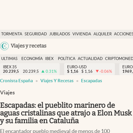
Últimas Noticias
TORMENTA
SEGURIDAD
JUBILADOS
VIVIENDA
ALQUILER
ACCIONE
Economía y finanzas
SOCIAL
Argentina
Viajes y recetas
Política
España
Actualidad
ULTIMAS
ECONOMÍA
IBEX
POLÍTICA
ACTUALIDAD
CRIPTOMONE
México
NOTICIAS
Y
Y
IBEX 35
EURO-USD
EURO
Criptomonedas
20.239,5
20.239,5
0.31
%
$
1,16
$
1,16
-0.06
%
USA
1969,
FINANZAS
EURO
Cronista España
Viajes Y Recetas
Escapadas
Colombia
España
Uruguay
Viajes
Escapadas: el pueblito marinero de
aguas cristalinas que atrajo a Elon Musk
y su familia en Cataluña
El encantador pueblo medieval de menos de 100