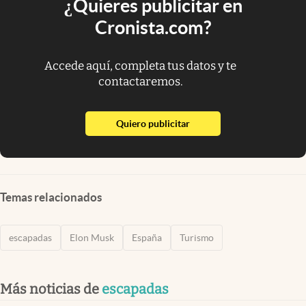
¿Quieres publicitar en
Cronista.com?
Accede aquí, completa tus datos y te
contactaremos.
abre en nueva pestaña
Quiero publicitar
Temas relacionados
escapadas
Elon Musk
España
Turismo
Más noticias de
escapadas