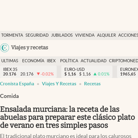
Últimas Noticias
TORMENTA
SEGURIDAD
JUBILADOS
VIVIENDA
ALQUILER
ACCIONE
Economía y finanzas
SOCIAL
Argentina
Viajes y recetas
Política
España
Actualidad
ULTIMAS
ECONOMÍA
IBEX
POLÍTICA
ACTUALIDAD
CRIPTOMONE
México
NOTICIAS
Y
Y
IBEX 35
EURO-USD
EURONE
Criptomonedas
20.176
20.176
-0.02
%
$
1,16
$
1,16
0.01
%
USA
1965,65
FINANZAS
EURO
Cronista España
Viajes Y Recetas
Recetas
Colombia
España
Uruguay
Comida
Ensalada murciana: la receta de las
abuelas para preparar este clásico plato
de verano en tres simples pasos
El tradicional plato murciano es ideal para los calurosos