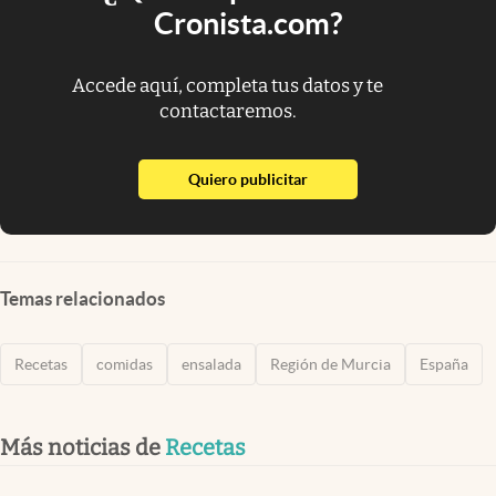
Cronista.com?
Accede aquí, completa tus datos y te
contactaremos.
abre en nueva pestaña
Quiero publicitar
Temas relacionados
Recetas
comidas
ensalada
Región de Murcia
España
Más noticias de
Recetas