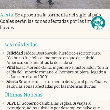
Alerta
.
Se aproxima la tormenta del siglo al país.
Cuáles serán las zonas afectadas por las intensas
lluvias
Las más leidas
Felicidad
Fiódor Dostoievski, histórico escritor ruso:
“Colón no fue feliz al momento en que descubrió
América, sino mientras la descubría”
Viral
Isaac Moreno Gallo, ingeniero e historiador: “Sin la
caída del Imperio romano, el hombre hubiera llegado a
la Luna en el año 1000”
Alerta
Se aproxima la tormenta del siglo al país. Cuáles
serán las zonas afectadas por las intensas lluvias
Últimas Noticias
SEPE
El Gobierno cambia las reglas. Si viajas al
extranjero, adiós subsidio por desempleo: salvo que