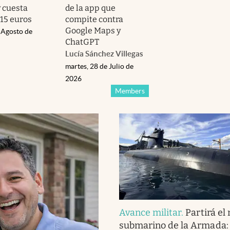
y cuesta
de la app que
15 euros
compite contra
Google Maps y
 Agosto de
ChatGPT
Lucía Sánchez Villegas
martes, 28 de Julio de
2026
Members
Avance militar
.
Partirá el
submarino de la Armada: