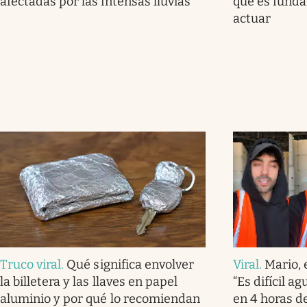
afectadas por las intensas lluvias
qué es fund
actuar
Truco viral
.
Qué significa envolver
Viral
.
Mario, 
la billetera y las llaves en papel
“Es difícil a
aluminio y por qué lo recomiendan
en 4 horas de