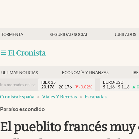
Últimas Noticias
TORMENTA
SEGURIDAD SOCIAL
JUBILADOS
Economía y finanzas
Política
Actualidad
Criptomonedas
ULTIMAS NOTICIAS
ECONOMÍA Y FINANZAS
IB
IBEX 35
EURO-USD
Ir a mercados online
20.176
20.176
-0.02
%
$
1,16
$
1,16
0
Cronista España
Viajes Y Recetas
Escapadas
Paraíso escondido
El pueblito francés muy