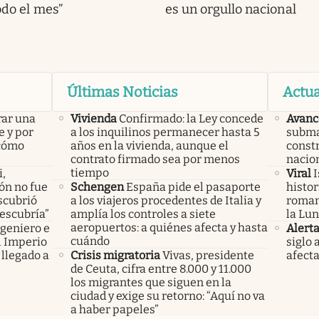
odo el mes”
es un orgullo nacional
Últimas Noticias
Actua
rar una
Vivienda
Confirmado: la Ley concede
Avanc
e y por
a los inquilinos permanecer hasta 5
subma
 cómo
años en la vivienda, aunque el
constr
contrato firmado sea por menos
nacio
tiempo
i,
Viral
I
lón no fue
Schengen
España pide el pasaporte
histor
scubrió
a los viajeros procedentes de Italia y
roman
descubría”
amplía los controles a siete
la Lun
aeropuertos: a quiénes afecta y hasta
ngeniero e
Alert
cuándo
el Imperio
siglo 
llegado a
Crisis migratoria
Vivas, presidente
afecta
de Ceuta, cifra entre 8.000 y 11.000
los migrantes que siguen en la
ciudad y exige su retorno: “Aquí no va
a haber papeles”