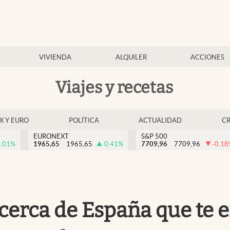
VIVIENDA
ALQUILER
ACCIONES
Viajes y recetas
EX Y EURO
POLÍTICA
ACTUALIDAD
C
EURONEXT
S&P 500
.01
%
1965,65
1965,65
0.41
%
7709,96
7709,96
-0.18
 cerca de España que te