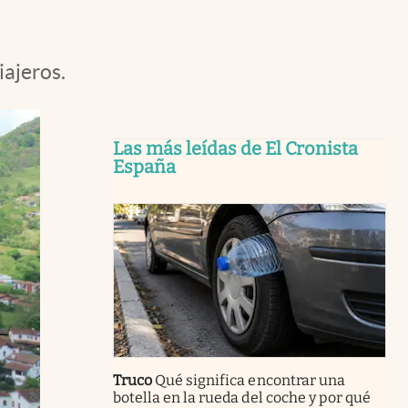
iajeros.
Las más leídas de El Cronista
España
Truco
Qué significa encontrar una
botella en la rueda del coche y por qué