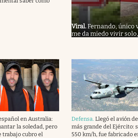
amental saber cómo
Viral
.
Fernando, único 
me da miedo vivir solo
español en Australia:
Defensa
.
Llegó el avión d
guantar la soledad, pero
más grande del Ejército: 
 trabajo cubro el
550 km/h, fue fabricado en