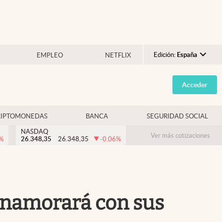
Edición:
España
EMPLEO
NETFLIX
Argentina
Acceder
España
México
RIPTOMONEDAS
BANCA
SEGURIDAD SOCIAL
USA
NASDAQ
Colombia
Ver más cotizaciones
%
26.348,35
26.348,35
-0.06
%
Uruguay
 enamorará con sus