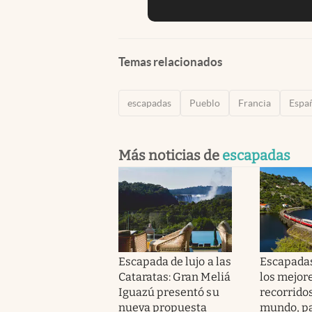
Temas relacionados
escapadas
Pueblo
Francia
Espa
Más noticias de
escapadas
Escapada de lujo a las
Escapadas
Cataratas: Gran Meliá
los mejor
Iguazú presentó su
recorridos
nueva propuesta
mundo, pa