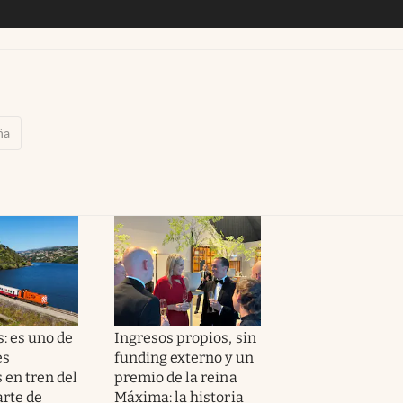
ña
: es uno de
Ingresos propios, sin
es
funding externo y un
 en tren del
premio de la reina
rte de
Máxima: la historia