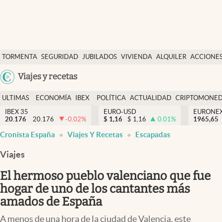
Últimas Noticias
TORMENTA
SEGURIDAD
JUBILADOS
VIVIENDA
ALQUILER
ACCIONE
Economía y finanzas
SOCIAL
Argentina
Viajes y recetas
Política
España
Actualidad
ULTIMAS
ECONOMÍA
IBEX
POLÍTICA
ACTUALIDAD
CRIPTOMONE
México
NOTICIAS
Y
Y
IBEX 35
EURO-USD
EURONE
Criptomonedas
20.176
20.176
-0.02
%
$
1,16
$
1,16
0.01
%
USA
1965,65
FINANZAS
EURO
Cronista España
Viajes Y Recetas
Escapadas
Colombia
España
Uruguay
Viajes
El hermoso pueblo valenciano que fue
hogar de uno de los cantantes más
amados de España
A menos de una hora de la ciudad de Valencia, este