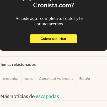
Cronista.com?
Accede aquí, completa tus datos y te
contactaremos.
abre en nueva pestaña
Quiero publicitar
Temas relacionados
escapadas
viajes
Comunidad Valenciana
España
Más noticias de
escapadas