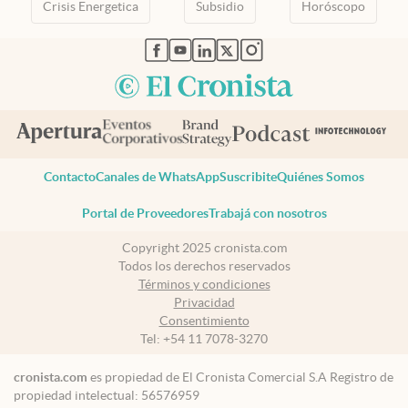
Crisis Energetica
Subsidio
Horóscopo
abre en nueva pestaña
abre en nueva pestaña
abre en nueva pestaña
abre en nueva pestaña
abre en nueva pestaña
Contacto
Canales de WhatsApp
Suscribite
Quiénes Somos
Portal de Proveedores
Trabajá con nosotros
Copyright 2025 cronista.com
Todos los derechos reservados
Términos y condiciones
Privacidad
Consentimiento
Tel:
+54 11 7078-3270
cronista.com
es propiedad de El Cronista Comercial S.A Registro de
propiedad intelectual: 56576959