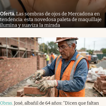
Oferta
.
Las sombras de ojos de Mercadona en
tendencia: esta novedosa paleta de maquillaje
ilumina y suaviza la mirada
Obras
.
José, albañil de 64 años: “Dicen que faltan