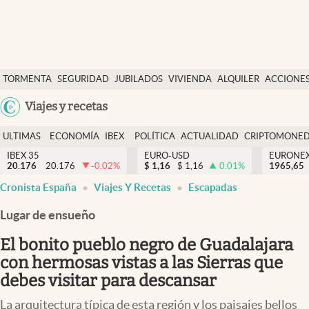
Últimas Noticias
TORMENTA
SEGURIDAD
JUBILADOS
VIVIENDA
ALQUILER
ACCIONE
Economía y finanzas
SOCIAL
Argentina
Viajes y recetas
Política
España
Actualidad
ULTIMAS
ECONOMÍA
IBEX
POLÍTICA
ACTUALIDAD
CRIPTOMONE
México
NOTICIAS
Y
Y
IBEX 35
EURO-USD
EURONE
Criptomonedas
20.176
20.176
-0.02
%
$
1,16
$
1,16
0.01
%
USA
1965,65
FINANZAS
EURO
Cronista España
Viajes Y Recetas
Escapadas
Colombia
España
Uruguay
Lugar de ensueño
El bonito pueblo negro de Guadalajara
con hermosas vistas a las Sierras que
debes visitar para descansar
La arquitectura típica de esta región y los paisajes bellos