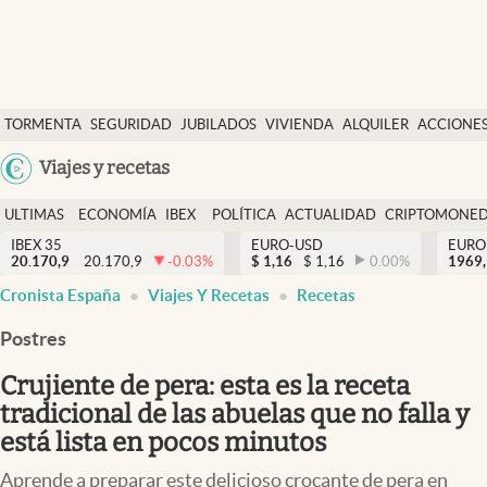
Últimas Noticias
TORMENTA
SEGURIDAD
JUBILADOS
VIVIENDA
ALQUILER
ACCIONE
Economía y finanzas
SOCIAL
Argentina
Viajes y recetas
Política
España
Actualidad
ULTIMAS
ECONOMÍA
IBEX
POLÍTICA
ACTUALIDAD
CRIPTOMONE
México
NOTICIAS
Y
Y
IBEX 35
EURO-USD
EURO
Criptomonedas
20.170,9
20.170,9
-0.03
%
$
1,16
$
1,16
0.00
%
USA
1969,
FINANZAS
EURO
Cronista España
Viajes Y Recetas
Recetas
Colombia
España
Uruguay
Postres
Crujiente de pera: esta es la receta
tradicional de las abuelas que no falla y
está lista en pocos minutos
Aprende a preparar este delicioso crocante de pera en