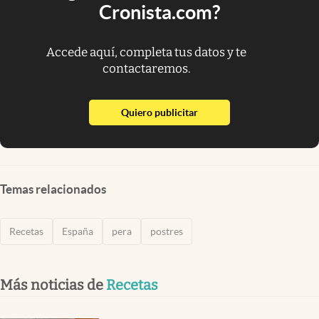
Cronista.com?
Accede aquí, completa tus datos y te
contactaremos.
abre en nueva pestaña
Quiero publicitar
Temas relacionados
Recetas
España
pera
postres
Más noticias de
Recetas