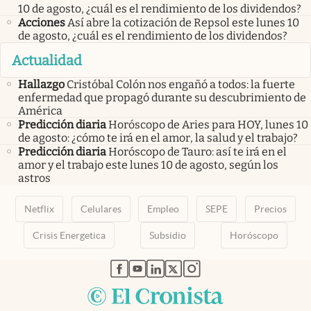
10 de agosto, ¿cuál es el rendimiento de los dividendos?
Acciones
Así abre la cotización de Repsol este lunes 10
de agosto, ¿cuál es el rendimiento de los dividendos?
Actualidad
Hallazgo
Cristóbal Colón nos engañó a todos: la fuerte
enfermedad que propagó durante su descubrimiento de
América
Predicción diaria
Horóscopo de Aries para HOY, lunes 10
de agosto: ¿cómo te irá en el amor, la salud y el trabajo?
Predicción diaria
Horóscopo de Tauro: así te irá en el
amor y el trabajo este lunes 10 de agosto, según los
astros
Netflix
Celulares
Empleo
SEPE
Precios
Crisis Energetica
Subsidio
Horóscopo
abre en nueva pestaña
abre en nueva pestaña
abre en nueva pestaña
abre en nueva pestaña
abre en nueva pestaña