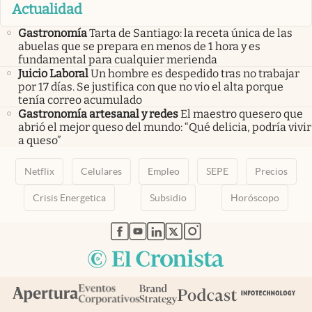
Actualidad
Gastronomía
Tarta de Santiago: la receta única de las
abuelas que se prepara en menos de 1 hora y es
fundamental para cualquier merienda
Juicio Laboral
Un hombre es despedido tras no trabajar
por 17 días. Se justifica con que no vio el alta porque
tenía correo acumulado
Gastronomía artesanal y redes
El maestro quesero que
abrió el mejor queso del mundo: “Qué delicia, podría vivir
a queso”
Netflix
Celulares
Empleo
SEPE
Precios
Crisis Energetica
Subsidio
Horóscopo
abre en nueva pestaña
abre en nueva pestaña
abre en nueva pestaña
abre en nueva pestaña
abre en nueva pestaña