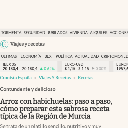
Últimas Noticias
TORMENTA
SEGURIDAD
JUBILADOS
VIVIENDA
ALQUILER
ACCIONE
Economía y finanzas
SOCIAL
Argentina
Viajes y recetas
Política
España
Actualidad
ULTIMAS
ECONOMÍA
IBEX
POLÍTICA
ACTUALIDAD
CRIPTOMONE
México
NOTICIAS
Y
Y
IBEX 35
EURO-USD
EURO
Criptomonedas
20.180,4
20.180,4
0.62
%
$
1,15
$
1,15
0.00
%
USA
1957,
FINANZAS
EURO
Cronista España
Viajes Y Recetas
Recetas
Colombia
España
Uruguay
Contundente y delicioso
Arroz con habichuelas: paso a paso,
cómo preparar esta sabrosa receta
típica de la Región de Murcia
Se trata de un platillo sencillo, nutritivo y muy