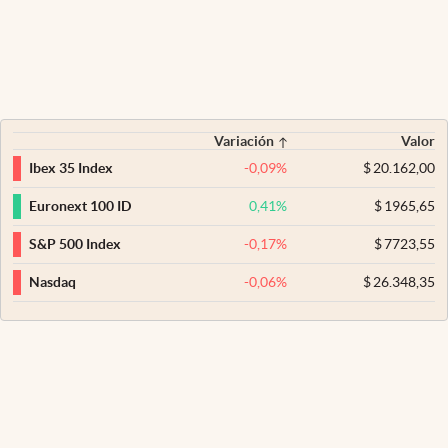
Variación
Valor
-0,09
%
$
20.162,00
Ibex 35 Index
0,41
%
$
1965,65
Euronext 100 ID
-0,17
%
$
7723,55
S&P 500 Index
-0,06
%
$
26.348,35
Nasdaq