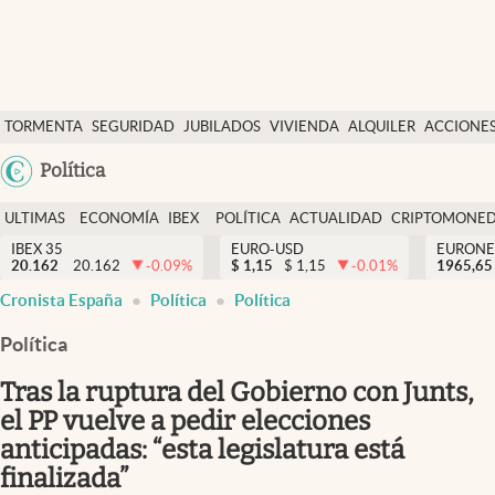
Últimas Noticias
TORMENTA
SEGURIDAD
JUBILADOS
VIVIENDA
ALQUILER
ACCIONE
Economía y finanzas
SOCIAL
Argentina
Política
Política
España
Actualidad
ULTIMAS
ECONOMÍA
IBEX
POLÍTICA
ACTUALIDAD
CRIPTOMONE
México
NOTICIAS
Y
Y
IBEX 35
EURO-USD
EURONE
Criptomonedas
20.162
20.162
-0.09
%
$
1,15
$
1,15
-0.01
%
USA
1965,65
FINANZAS
EURO
Cronista España
Política
Política
Colombia
España
Uruguay
Política
Tras la ruptura del Gobierno con Junts,
el PP vuelve a pedir elecciones
anticipadas: “esta legislatura está
finalizada”