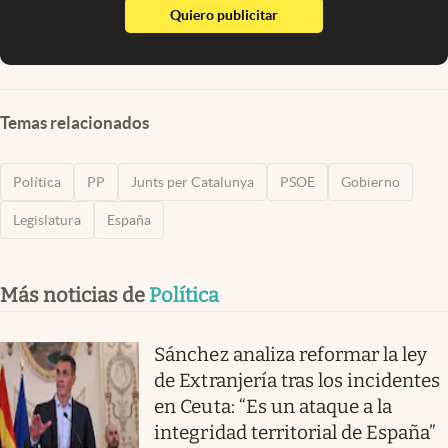
abre en nueva pestaña
Quiero publicitar
Temas relacionados
Política
PP
Junts per Catalunya
PSOE
Gobierno
Legislatura
España
Más noticias de
Política
Sánchez analiza reformar la ley
de Extranjería tras los incidentes
en Ceuta: “Es un ataque a la
integridad territorial de España”