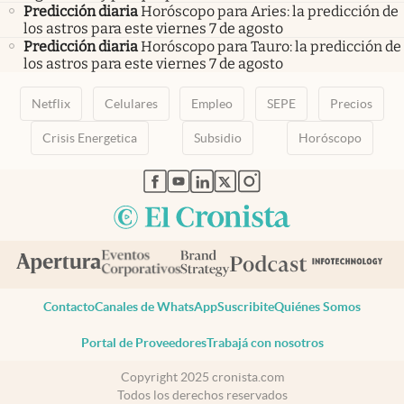
Predicción diaria
Horóscopo para Aries: la predicción de
los astros para este viernes 7 de agosto
Predicción diaria
Horóscopo para Tauro: la predicción de
los astros para este viernes 7 de agosto
Netflix
Celulares
Empleo
SEPE
Precios
Crisis Energetica
Subsidio
Horóscopo
abre en nueva pestaña
abre en nueva pestaña
abre en nueva pestaña
abre en nueva pestaña
abre en nueva pestaña
Contacto
Canales de WhatsApp
Suscribite
Quiénes Somos
Portal de Proveedores
Trabajá con nosotros
Copyright 2025 cronista.com
Todos los derechos reservados