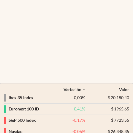
Variación
Valor
0,00
%
$
20.180,40
Ibex 35 Index
0,41
%
$
1965,65
Euronext 100 ID
-0,17
%
$
7723,55
S&P 500 Index
-0,06
%
$
26.348,35
Nasdaq