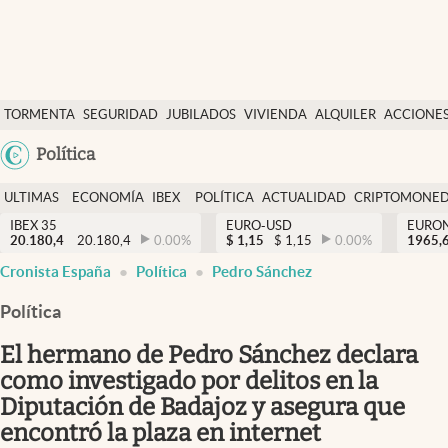
Últimas Noticias
TORMENTA
SEGURIDAD
JUBILADOS
VIVIENDA
ALQUILER
ACCIONE
Economía y finanzas
SOCIAL
Argentina
Política
Política
España
Actualidad
ULTIMAS
ECONOMÍA
IBEX
POLÍTICA
ACTUALIDAD
CRIPTOMONE
México
NOTICIAS
Y
Y
IBEX 35
EURO-USD
EURO
Criptomonedas
20.180,4
20.180,4
0.00
%
$
1,15
$
1,15
0.00
%
USA
1965,
FINANZAS
EURO
Cronista España
Política
Pedro Sánchez
Colombia
España
Uruguay
Política
El hermano de Pedro Sánchez declara
como investigado por delitos en la
Diputación de Badajoz y asegura que
encontró la plaza en internet