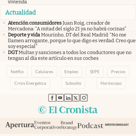
vivienda
Actualidad
Atención consumidores
Juan Roig, creador de
Mercadona: “A mitad del siglo 21 ya no habrá cocinas”
Deporte y vida
Mourinho, DT del Real Madrid: “No me
llamen arrogante, porque lo que digo es verdad. Creo que
soy especial”
DGT
Multas y sanciones a todos los conductores que no
tengan al día este artículo en sus coches
Netflix
Celulares
Empleo
SEPE
Precios
Crisis Energetica
Subsidio
Horóscopo
abre en nueva pestaña
abre en nueva pestaña
abre en nueva pestaña
abre en nueva pestaña
abre en nueva pestaña