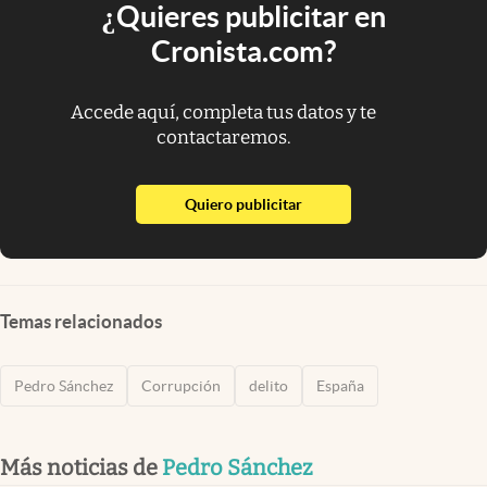
¿Quieres publicitar en
Cronista.com?
Accede aquí, completa tus datos y te
contactaremos.
abre en nueva pestaña
Quiero publicitar
Temas relacionados
Pedro Sánchez
Corrupción
delito
España
Más noticias de
Pedro Sánchez