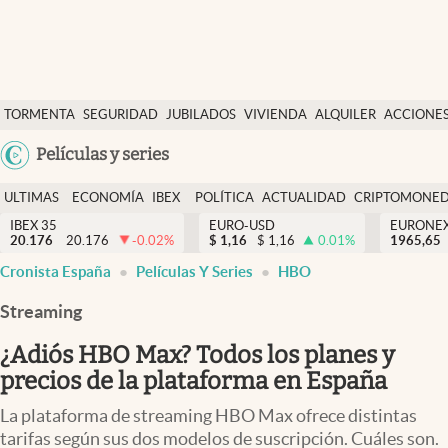
Últimas Noticias
TORMENTA
SEGURIDAD
JUBILADOS
VIVIENDA
ALQUILER
ACCIONE
Economía y finanzas
SOCIAL
Argentina
Películas y series
Política
España
Actualidad
ULTIMAS
ECONOMÍA
IBEX
POLÍTICA
ACTUALIDAD
CRIPTOMONE
México
NOTICIAS
Y
Y
IBEX 35
EURO-USD
EURONE
Criptomonedas
20.176
20.176
-0.02
%
$
1,16
$
1,16
0.01
%
USA
1965,65
FINANZAS
EURO
Cronista España
Películas Y Series
HBO
Colombia
España
Uruguay
Streaming
¿Adiós HBO Max? Todos los planes y
precios de la plataforma en España
La plataforma de streaming HBO Max ofrece distintas
tarifas según sus dos modelos de suscripción. Cuáles son.