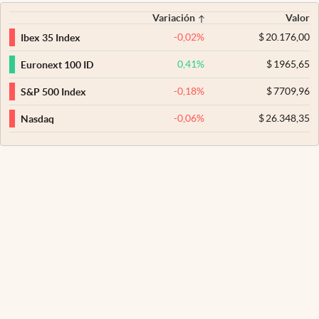
Variación
Valor
-0,02
%
$
20.176,00
Ibex 35 Index
0,41
%
$
1965,65
Euronext 100 ID
-0,18
%
$
7709,96
S&P 500 Index
-0,06
%
$
26.348,35
Nasdaq