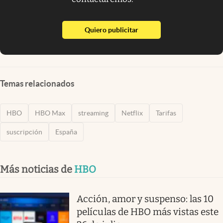
abre en nueva pestaña
Quiero publicitar
Temas relacionados
HBO
HBO Max
streaming
Netflix
Tarifas
suscripción
España
Más noticias de
HBO
Acción, amor y suspenso: las 10
películas de HBO más vistas este