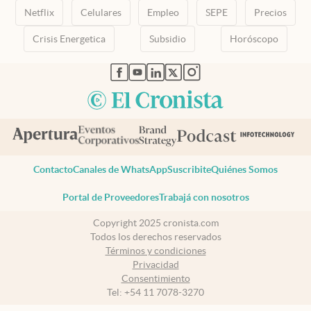
Netflix
Celulares
Empleo
SEPE
Precios
Crisis Energetica
Subsidio
Horóscopo
abre en nueva pestaña
abre en nueva pestaña
abre en nueva pestaña
abre en nueva pestaña
abre en nueva pestaña
Contacto
Canales de WhatsApp
Suscribite
Quiénes Somos
Portal de Proveedores
Trabajá con nosotros
Copyright 2025 cronista.com
Todos los derechos reservados
Términos y condiciones
Privacidad
Consentimiento
Tel:
+54 11 7078-3270