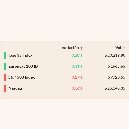
Variación
Valor
0,20
%
$
20.219,80
Ibex 35 Index
0,41
%
$
1965,65
Euronext 100 ID
-0,17
%
$
7723,55
S&P 500 Index
-0,06
%
$
26.348,35
Nasdaq