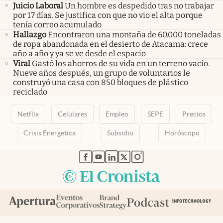
Juicio Laboral
Un hombre es despedido tras no trabajar
por 17 días. Se justifica con que no vio el alta porque
tenía correo acumulado
Hallazgo
Encontraron una montaña de 60.000 toneladas
de ropa abandonada en el desierto de Atacama: crece
año a año y ya se ve desde el espacio
Viral
Gastó los ahorros de su vida en un terreno vacío.
Nueve años después, un grupo de voluntarios le
construyó una casa con 850 bloques de plástico
reciclado
Netflix
Celulares
Empleo
SEPE
Precios
Crisis Energetica
Subsidio
Horóscopo
abre en nueva pestaña
abre en nueva pestaña
abre en nueva pestaña
abre en nueva pestaña
abre en nueva pestaña