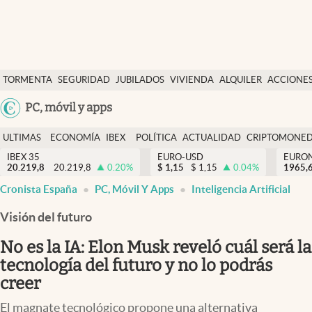
Últimas Noticias
TORMENTA
SEGURIDAD
JUBILADOS
VIVIENDA
ALQUILER
ACCIONE
Economía y finanzas
SOCIAL
Argentina
PC, móvil y apps
Política
España
Actualidad
ULTIMAS
ECONOMÍA
IBEX
POLÍTICA
ACTUALIDAD
CRIPTOMONE
México
NOTICIAS
Y
Y
IBEX 35
EURO-USD
EURO
Criptomonedas
20.219,8
20.219,8
0.20
%
$
1,15
$
1,15
0.04
%
USA
1965,
FINANZAS
EURO
Cronista España
PC, Móvil Y Apps
Inteligencia Artificial
Colombia
España
Uruguay
Visión del futuro
No es la IA: Elon Musk reveló cuál será la
tecnología del futuro y no lo podrás
creer
El magnate tecnológico propone una alternativa