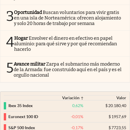
3
Oportunidad
Buscan voluntarios para vivir gratis
en una isla de Norteamérica: ofrecen alojamiento
y solo 20 horas de trabajo por semana
4
Hogar
Envolver el dinero en efectivo en papel
aluminio: para qué sirve y por qué recomiendan
hacerlo
5
Avance militar
Zarpa el submarino más moderno
de la Armada: fue construido aquí en el país y es el
orgullo nacional
Variación
Valor
0,62
%
$
20.180,40
Ibex 35 Index
-0,01
%
$
1957,69
Euronext 100 ID
-0,17
%
$
7723,55
S&P 500 Index