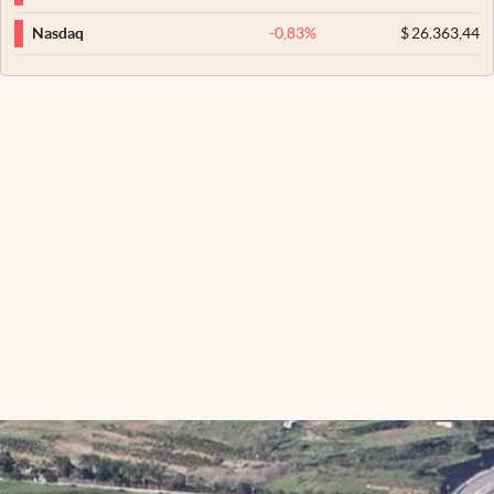
-0,83
%
$
26.363,44
Nasdaq