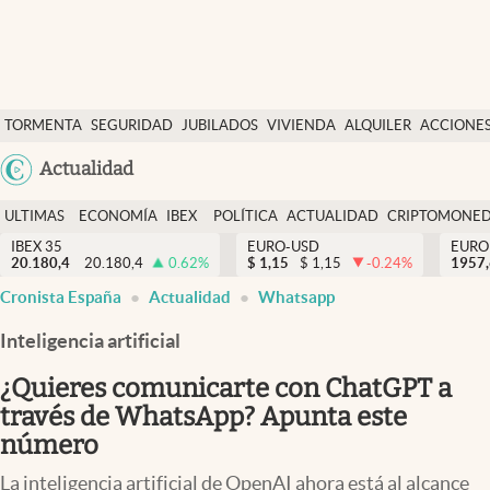
Últimas Noticias
TORMENTA
SEGURIDAD
JUBILADOS
VIVIENDA
ALQUILER
ACCIONE
Economía y finanzas
SOCIAL
Argentina
Actualidad
Política
España
Actualidad
ULTIMAS
ECONOMÍA
IBEX
POLÍTICA
ACTUALIDAD
CRIPTOMONE
México
NOTICIAS
Y
Y
IBEX 35
EURO-USD
EURO
Criptomonedas
20.180,4
20.180,4
0.62
%
$
1,15
$
1,15
-0.24
%
USA
1957
FINANZAS
EURO
Cronista España
Actualidad
Whatsapp
Colombia
España
Uruguay
Inteligencia artificial
¿Quieres comunicarte con ChatGPT a
través de WhatsApp? Apunta este
número
La inteligencia artificial de OpenAI ahora está al alcance