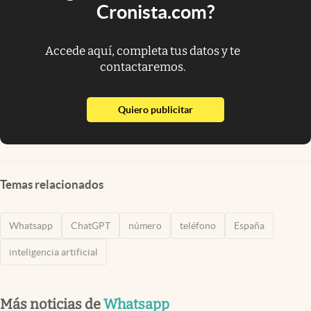
Cronista.com?
Accede aquí, completa tus datos y te
contactaremos.
abre en nueva pestaña
Quiero publicitar
Temas relacionados
Whatsapp
ChatGPT
número
teléfono
España
inteligencia artificial
Más noticias de
Whatsapp