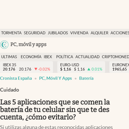
Últimas Noticias
TORMENTA
SEGURIDAD
JUBILADOS
VIVIENDA
ALQUILER
ACCIONE
Economía y finanzas
SOCIAL
Argentina
PC, móvil y apps
Política
España
Actualidad
ULTIMAS
ECONOMÍA
IBEX
POLÍTICA
ACTUALIDAD
CRIPTOMONE
México
NOTICIAS
Y
Y
IBEX 35
EURO-USD
EURONE
Criptomonedas
20.176
20.176
-0.02
%
$
1,16
$
1,16
0.01
%
USA
1965,65
FINANZAS
EURO
Cronista España
PC, Móvil Y Apps
Batería
Colombia
España
Uruguay
Cuidado
Las 5 aplicaciones que se comen la
batería de tu celular sin que te des
cuenta, ¿cómo evitarlo?
Si utilizas alguna de estas reconocidas aplicaciones