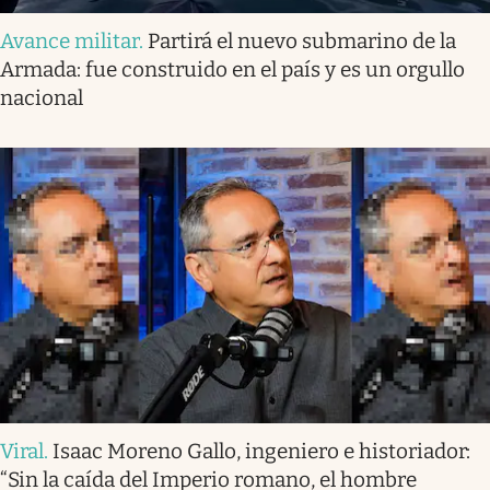
Avance militar
.
Partirá el nuevo submarino de la
Armada: fue construido en el país y es un orgullo
nacional
Viral
.
Isaac Moreno Gallo, ingeniero e historiador:
“Sin la caída del Imperio romano, el hombre