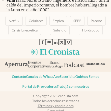
Viral
Isaac Moreno Gallo, ingeniero e historiador: “Sin la
caída del Imperio romano, el hombre hubiera llegado a
la Luna en el año 1000”
Netflix
Celulares
Empleo
SEPE
Precios
Crisis Energetica
Subsidio
Horóscopo
abre en nueva pestaña
abre en nueva pestaña
abre en nueva pestaña
abre en nueva pestaña
abre en nueva pestaña
Contacto
Canales de WhatsApp
Suscribite
Quiénes Somos
Portal de Proveedores
Trabajá con nosotros
Copyright 2025 cronista.com
Todos los derechos reservados
Términos y condiciones
Privacidad