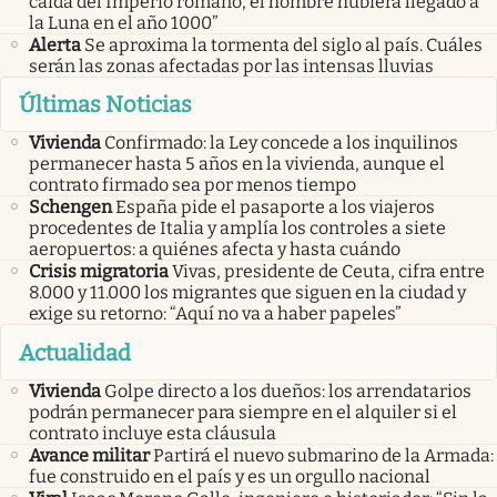
caída del Imperio romano, el hombre hubiera llegado a
la Luna en el año 1000”
Alerta
Se aproxima la tormenta del siglo al país. Cuáles
serán las zonas afectadas por las intensas lluvias
Últimas Noticias
Vivienda
Confirmado: la Ley concede a los inquilinos
permanecer hasta 5 años en la vivienda, aunque el
contrato firmado sea por menos tiempo
Schengen
España pide el pasaporte a los viajeros
procedentes de Italia y amplía los controles a siete
aeropuertos: a quiénes afecta y hasta cuándo
Crisis migratoria
Vivas, presidente de Ceuta, cifra entre
8.000 y 11.000 los migrantes que siguen en la ciudad y
exige su retorno: “Aquí no va a haber papeles”
Actualidad
Vivienda
Golpe directo a los dueños: los arrendatarios
podrán permanecer para siempre en el alquiler si el
contrato incluye esta cláusula
Avance militar
Partirá el nuevo submarino de la Armada:
fue construido en el país y es un orgullo nacional