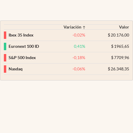
Variación
Valor
-0,02
%
$
20.176,00
Ibex 35 Index
0,41
%
$
1965,65
Euronext 100 ID
-0,18
%
$
7709,96
S&P 500 Index
-0,06
%
$
26.348,35
Nasdaq