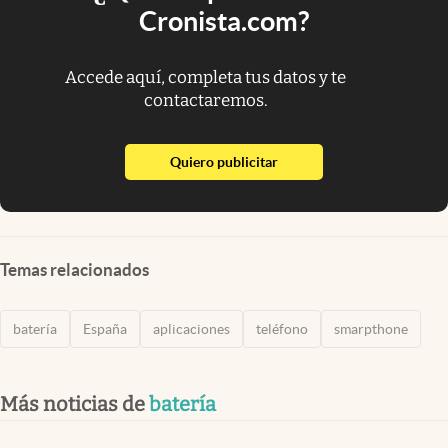
Cronista.com?
Accede aquí, completa tus datos y te
contactaremos.
abre en nueva pestaña
Quiero publicitar
Temas relacionados
batería
España
aplicaciones
teléfono
smarpthone
Más noticias de
batería