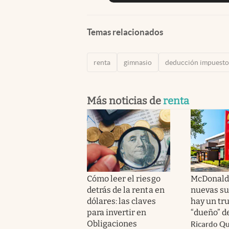
Temas relacionados
renta
gimnasio
deducción impuesto
Más noticias de
renta
Cómo leer el riesgo
McDonald’
detrás de la renta en
nuevas su
dólares: las claves
hay un tru
para invertir en
“dueño” d
Obligaciones
Ricardo Q