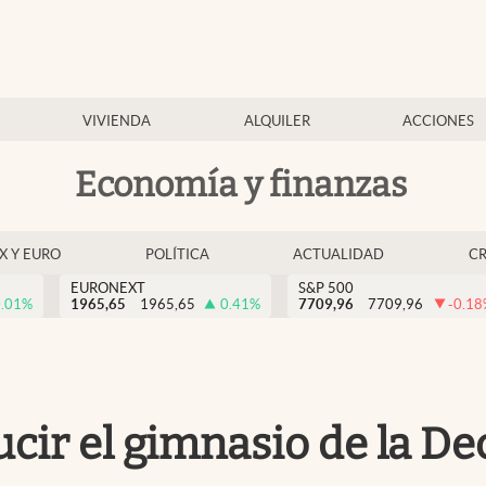
VIVIENDA
ALQUILER
ACCIONES
Economía y finanzas
EX Y EURO
POLÍTICA
ACTUALIDAD
C
EURONEXT
S&P 500
.01
%
1965,65
1965,65
0.41
%
7709,96
7709,96
-0.18
ir el gimnasio de la Dec