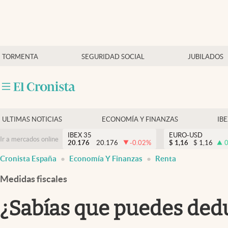
Últimas Noticias
TORMENTA
SEGURIDAD SOCIAL
JUBILADOS
Economía y finanzas
Política
Actualidad
Criptomonedas
ULTIMAS NOTICIAS
ECONOMÍA Y FINANZAS
IB
IBEX 35
EURO-USD
Ir a mercados online
20.176
20.176
-0.02
%
$
1,16
$
1,16
0
Cronista España
Economía Y Finanzas
Renta
Medidas fiscales
¿Sabías que puedes deduc