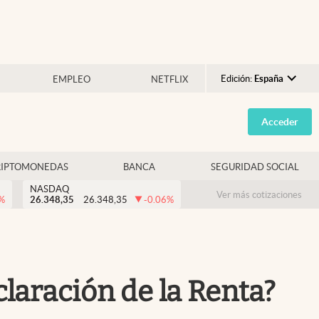
Edición:
España
EMPLEO
NETFLIX
Argentina
Acceder
España
México
RIPTOMONEDAS
BANCA
SEGURIDAD SOCIAL
USA
NASDAQ
Colombia
Ver más cotizaciones
%
26.348,35
26.348,35
-0.06
%
Uruguay
laración de la Renta?