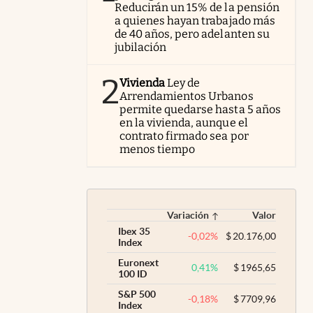
Reducirán un 15% de la pensión
a quienes hayan trabajado más
de 40 años, pero adelanten su
jubilación
2
Vivienda
Ley de
Arrendamientos Urbanos
permite quedarse hasta 5 años
en la vivienda, aunque el
contrato firmado sea por
menos tiempo
Variación
Valor
Ibex 35
-0,02
%
$
20.176,00
Index
Euronext
0,41
%
$
1965,65
100 ID
S&P 500
-0,18
%
$
7709,96
Index