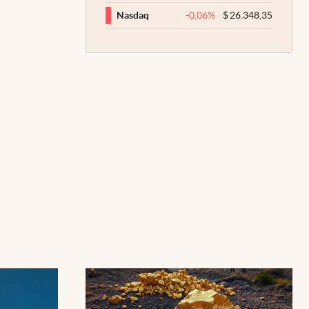
-0,06
%
$
26.348,35
Nasdaq