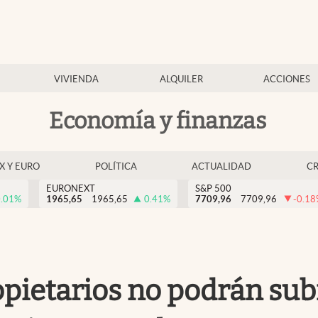
VIVIENDA
ALQUILER
ACCIONES
Economía y finanzas
EX Y EURO
POLÍTICA
ACTUALIDAD
C
EURONEXT
S&P 500
.01
%
1965,65
1965,65
0.41
%
7709,96
7709,96
-0.18
opietarios no podrán subi