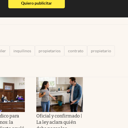
abre en nueva pestaña
Quiero publicitar
iler
inquilinos
propietarios
contrato
propietario
dico para
Oficial y confirmado |
nos: la
La ley aclara quién