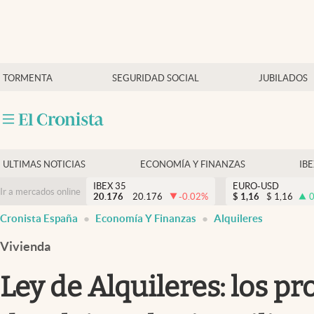
Últimas Noticias
TORMENTA
SEGURIDAD SOCIAL
JUBILADOS
Economía y finanzas
Política
Actualidad
Criptomonedas
ULTIMAS NOTICIAS
ECONOMÍA Y FINANZAS
IB
IBEX 35
EURO-USD
Ir a mercados online
20.176
20.176
-0.02
%
$
1,16
$
1,16
0
Cronista España
Economía Y Finanzas
Alquileres
Vivienda
Ley de Alquileres: los pr