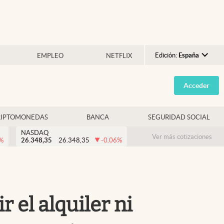
Edición:
España
EMPLEO
NETFLIX
Argentina
Acceder
España
México
RIPTOMONEDAS
BANCA
SEGURIDAD SOCIAL
USA
NASDAQ
Colombia
Ver más cotizaciones
%
26.348,35
26.348,35
-0.06
%
Uruguay
r el alquiler ni