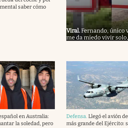
amental saber cómo
Viral
.
Fernando, único 
me da miedo vivir solo
español en Australia:
Defensa
.
Llegó el avión d
guantar la soledad, pero
más grande del Ejército: 