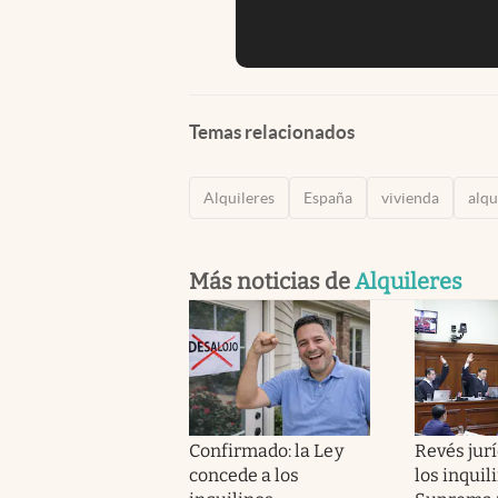
Temas relacionados
Alquileres
España
vivienda
alqu
Más noticias de
Alquileres
Confirmado: la Ley
Revés jurí
concede a los
los inquili