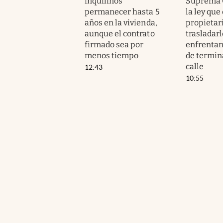
inquilinos
Suprema 
permanecer hasta 5
la ley que
años en la vivienda,
propietar
aunque el contrato
trasladarl
firmado sea por
enfrentan
menos tiempo
de termin
calle
12:43
10:55