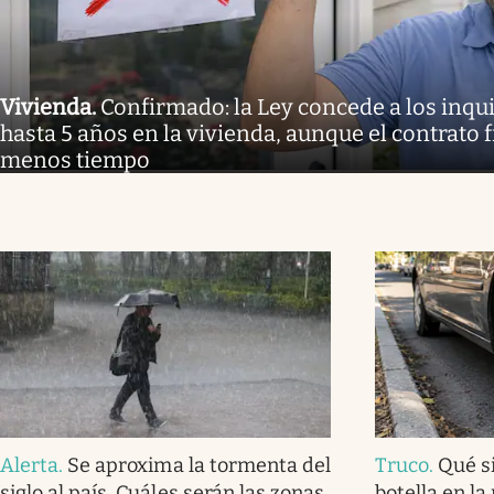
Vivienda
.
Confirmado: la Ley concede a los inq
hasta 5 años en la vivienda, aunque el contrato 
menos tiempo
Alerta
.
Se aproxima la tormenta del
Truco
.
Qué s
siglo al país. Cuáles serán las zonas
botella en la