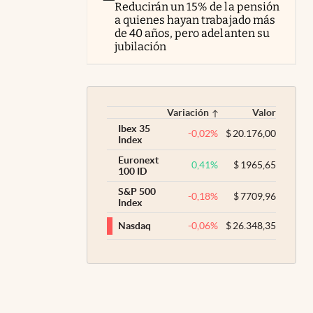
Reducirán un 15% de la pensión
a quienes hayan trabajado más
de 40 años, pero adelanten su
jubilación
Variación
Valor
Ibex 35
-0,02
%
$
20.176,00
Index
Euronext
0,41
%
$
1965,65
100 ID
S&P 500
-0,18
%
$
7709,96
Index
-0,06
%
$
26.348,35
Nasdaq