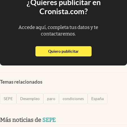
¿Quieres publicitar en
Cronista.com?
Accede aquí, completa tus datos y te
contactaremos.
abre en nueva pestaña
Quiero publicitar
Temas relacionados
SEPE
Desempleo
paro
condiciones
España
Más noticias de
SEPE