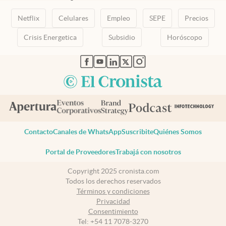
Netflix
Celulares
Empleo
SEPE
Precios
Crisis Energetica
Subsidio
Horóscopo
abre en nueva pestaña
abre en nueva pestaña
abre en nueva pestaña
abre en nueva pestaña
abre en nueva pestaña
Contacto
Canales de WhatsApp
Suscribite
Quiénes Somos
Portal de Proveedores
Trabajá con nosotros
Copyright 2025 cronista.com
Todos los derechos reservados
Términos y condiciones
Privacidad
Consentimiento
Tel:
+54 11 7078-3270