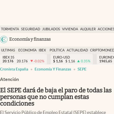
Últimas Noticias
TORMENTA
SEGURIDAD
JUBILADOS
VIVIENDA
ALQUILER
ACCIONE
Economía y finanzas
SOCIAL
Argentina
Economía y finanzas
Política
España
Actualidad
ULTIMAS
ECONOMÍA
IBEX
POLÍTICA
ACTUALIDAD
CRIPTOMONE
México
NOTICIAS
Y
Y
IBEX 35
EURO-USD
EURONE
Criptomonedas
20.176
20.176
-0.02
%
$
1,16
$
1,16
0.35
%
USA
1965,65
FINANZAS
EURO
Cronista España
Economía Y Finanzas
SEPE
Colombia
España
Uruguay
Atención
El SEPE dará de baja el paro de todas las
personas que no cumplan estas
condiciones
El Servicio Público de Empleo Estatal (SEPE) establece