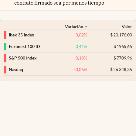
contrato firmado sea por menos tiempo
Variación
Valor
-0,02
%
$
20.176,00
Ibex 35 Index
0,41
%
$
1965,65
Euronext 100 ID
-0,18
%
$
7709,96
S&P 500 Index
-0,06
%
$
26.348,35
Nasdaq