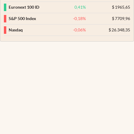
0,41
%
$
1965,65
Euronext 100 ID
-0,18
%
$
7709,96
S&P 500 Index
-0,06
%
$
26.348,35
Nasdaq