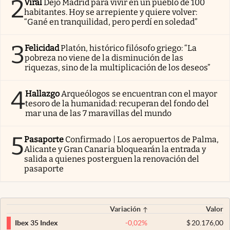
2
Viral
Dejó Madrid para vivir en un pueblo de 100
habitantes. Hoy se arrepiente y quiere volver:
“Gané en tranquilidad, pero perdí en soledad”
3
Felicidad
Platón, histórico filósofo griego: “La
pobreza no viene de la disminución de las
riquezas, sino de la multiplicación de los deseos”
4
Hallazgo
Arqueólogos se encuentran con el mayor
tesoro de la humanidad: recuperan del fondo del
mar una de las 7 maravillas del mundo
5
Pasaporte
Confirmado | Los aeropuertos de Palma,
Alicante y Gran Canaria bloquearán la entrada y
salida a quienes posterguen la renovación del
pasaporte
Variación
Valor
-0,02
%
$
20.176,00
Ibex 35 Index