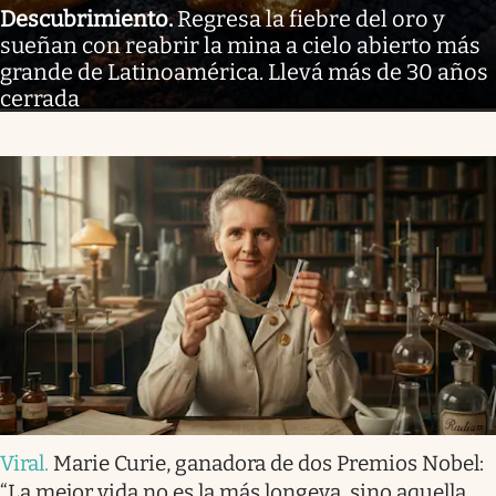
Descubrimiento
.
Regresa la fiebre del oro y
sueñan con reabrir la mina a cielo abierto más
grande de Latinoamérica. Llevá más de 30 años
cerrada
Viral
.
Marie Curie, ganadora de dos Premios Nobel:
“La mejor vida no es la más longeva, sino aquella