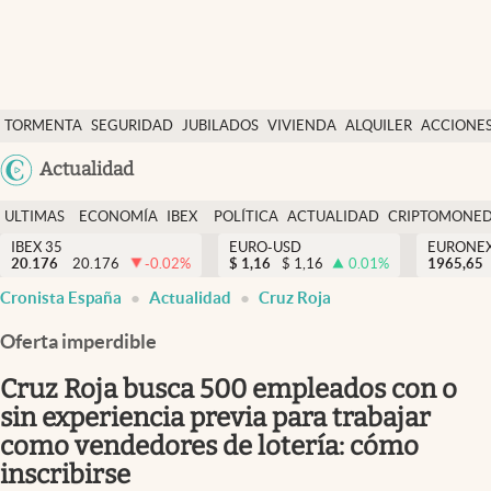
Últimas Noticias
TORMENTA
SEGURIDAD
JUBILADOS
VIVIENDA
ALQUILER
ACCIONE
Economía y finanzas
SOCIAL
Argentina
Actualidad
Política
España
Actualidad
ULTIMAS
ECONOMÍA
IBEX
POLÍTICA
ACTUALIDAD
CRIPTOMONE
México
NOTICIAS
Y
Y
IBEX 35
EURO-USD
EURONE
Criptomonedas
20.176
20.176
-0.02
%
$
1,16
$
1,16
0.01
%
USA
1965,65
FINANZAS
EURO
Cronista España
Actualidad
Cruz Roja
Colombia
España
Uruguay
Oferta imperdible
Cruz Roja busca 500 empleados con o
sin experiencia previa para trabajar
como vendedores de lotería: cómo
inscribirse