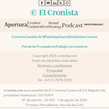
abre en nueva pestaña
abre en nueva pestaña
abre en nueva pestaña
abre en nueva pestaña
abre en nueva pestaña
Contacto
Canales de WhatsApp
Suscribite
Quiénes Somos
Portal de Proveedores
Trabajá con nosotros
Copyright 2025 cronista.com
Todos los derechos reservados
Términos y condiciones
Privacidad
Consentimiento
Tel:
+54 11 7078-3270
cronista.com
es propiedad de El Cronista Comercial S.A Registro de
propiedad intelectual: 56576959
N° de edición: 10.950 - 7 de agosto de 2026
Director Periodístico: Hernán de Goñi