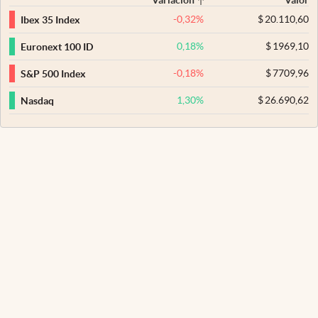
Variación
Valor
-0,32
%
$
20.110,60
Ibex 35 Index
0,18
%
$
1969,10
Euronext 100 ID
-0,18
%
$
7709,96
S&P 500 Index
1,30
%
$
26.690,62
Nasdaq