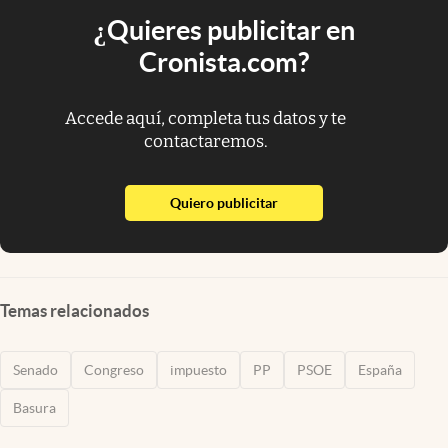
¿Quieres publicitar en
Cronista.com?
Accede aquí, completa tus datos y te
contactaremos.
abre en nueva pestaña
Quiero publicitar
Temas relacionados
Senado
Congreso
impuesto
PP
PSOE
España
Basura