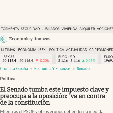
Últimas Noticias
TORMENTA
SEGURIDAD
JUBILADOS
VIVIENDA
ALQUILER
ACCIONE
Economía y finanzas
SOCIAL
Argentina
Economía y finanzas
Política
España
Actualidad
ULTIMAS
ECONOMÍA
IBEX
POLÍTICA
ACTUALIDAD
CRIPTOMONE
México
NOTICIAS
Y
Y
IBEX 35
EURO-USD
EURO
Criptomonedas
20.116,4
20.116,4
-0.30
%
$
1,16
$
1,16
0.05
%
USA
1969,
FINANZAS
EURO
Cronista España
Economía Y Finanzas
Senado
Colombia
España
Uruguay
Política
El Senado tumba este impuesto clave y
preocupa a la oposición: "va en contra
de la constitución
Mientras el PSOE y otros grupos defienden la medida