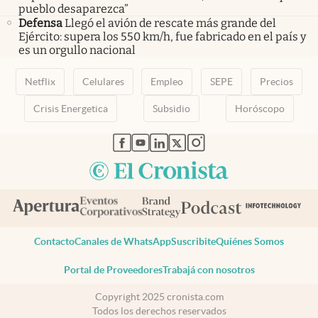
pueblo desaparezca”
Defensa
Llegó el avión de rescate más grande del
Ejército: supera los 550 km/h, fue fabricado en el país y
es un orgullo nacional
Netflix
Celulares
Empleo
SEPE
Precios
Crisis Energetica
Subsidio
Horóscopo
abre en nueva pestaña
abre en nueva pestaña
abre en nueva pestaña
abre en nueva pestaña
abre en nueva pestaña
Contacto
Canales de WhatsApp
Suscribite
Quiénes Somos
Portal de Proveedores
Trabajá con nosotros
Copyright 2025 cronista.com
Todos los derechos reservados