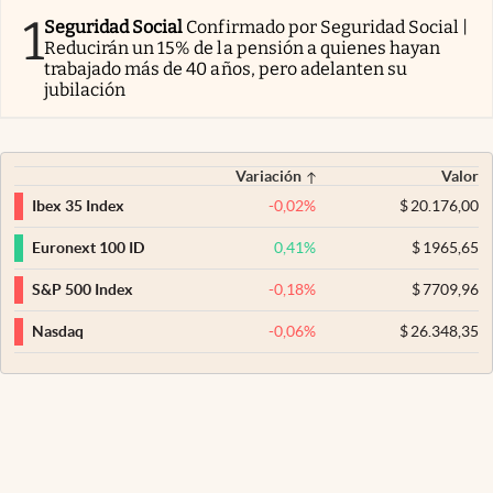
1
Seguridad Social
Confirmado por Seguridad Social |
Reducirán un 15% de la pensión a quienes hayan
trabajado más de 40 años, pero adelanten su
jubilación
Variación
Valor
-0,02
%
$
20.176,00
Ibex 35 Index
0,41
%
$
1965,65
Euronext 100 ID
-0,18
%
$
7709,96
S&P 500 Index
-0,06
%
$
26.348,35
Nasdaq