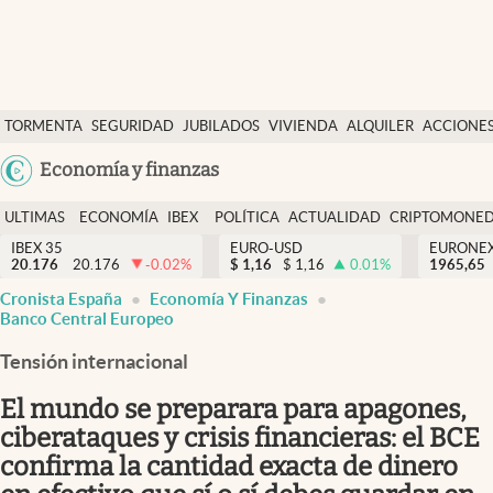
Últimas Noticias
TORMENTA
SEGURIDAD
JUBILADOS
VIVIENDA
ALQUILER
ACCIONE
Economía y finanzas
SOCIAL
Argentina
Economía y finanzas
Política
España
Actualidad
ULTIMAS
ECONOMÍA
IBEX
POLÍTICA
ACTUALIDAD
CRIPTOMONE
México
NOTICIAS
Y
Y
IBEX 35
EURO-USD
EURONE
Criptomonedas
20.176
20.176
-0.02
%
$
1,16
$
1,16
0.01
%
USA
1965,65
FINANZAS
EURO
Cronista España
Economía Y Finanzas
Colombia
España
Banco Central Europeo
Uruguay
Tensión internacional
El mundo se preparara para apagones,
ciberataques y crisis financieras: el BCE
confirma la cantidad exacta de dinero