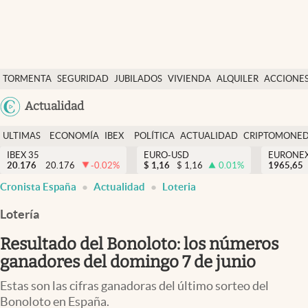
Últimas Noticias
TORMENTA
SEGURIDAD
JUBILADOS
VIVIENDA
ALQUILER
ACCIONE
Economía y finanzas
SOCIAL
Argentina
Actualidad
Política
España
Actualidad
ULTIMAS
ECONOMÍA
IBEX
POLÍTICA
ACTUALIDAD
CRIPTOMONE
México
NOTICIAS
Y
Y
IBEX 35
EURO-USD
EURONE
Criptomonedas
20.176
20.176
-0.02
%
$
1,16
$
1,16
0.01
%
USA
1965,65
FINANZAS
EURO
Cronista España
Actualidad
Loteria
Colombia
España
Uruguay
Lotería
Resultado del Bonoloto: los números
ganadores del domingo 7 de junio
Estas son las cifras ganadoras del último sorteo del
Bonoloto en España.