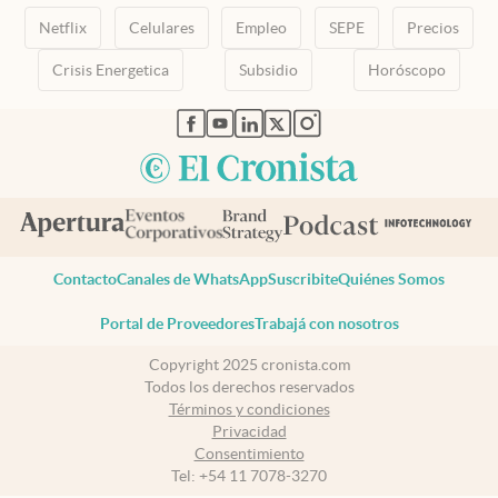
Netflix
Celulares
Empleo
SEPE
Precios
Crisis Energetica
Subsidio
Horóscopo
abre en nueva pestaña
abre en nueva pestaña
abre en nueva pestaña
abre en nueva pestaña
abre en nueva pestaña
Contacto
Canales de WhatsApp
Suscribite
Quiénes Somos
Portal de Proveedores
Trabajá con nosotros
Copyright 2025 cronista.com
Todos los derechos reservados
Términos y condiciones
Privacidad
Consentimiento
Tel:
+54 11 7078-3270