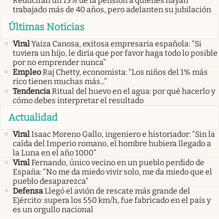
Reducirán un 15% de la pensión a quienes hayan
trabajado más de 40 años, pero adelanten su jubilación
Últimas Noticias
Viral
Yaiza Canosa, exitosa empresaria española: “Si
tuviera un hijo, le diría que por favor haga todo lo posible
por no emprender nunca”
Empleo
Raj Chetty, economista: “Los niños del 1% más
rico tienen muchas más...”
Tendencia
Ritual del huevo en el agua: por qué hacerlo y
cómo debes interpretar el resultado
Actualidad
Viral
Isaac Moreno Gallo, ingeniero e historiador: “Sin la
caída del Imperio romano, el hombre hubiera llegado a
la Luna en el año 1000”
Viral
Fernando, único vecino en un pueblo perdido de
España: “No me da miedo vivir solo, me da miedo que el
pueblo desaparezca”
Defensa
Llegó el avión de rescate más grande del
Ejército: supera los 550 km/h, fue fabricado en el país y
es un orgullo nacional