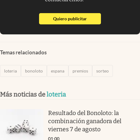
abre en nueva pestaña
Quiero publicitar
Temas relacionados
loteria
bonoloto
espana
premios
sorteo
Más noticias de
loteria
Resultado del Bonoloto: la
combinación ganadora del
viernes 7 de agosto
01:00