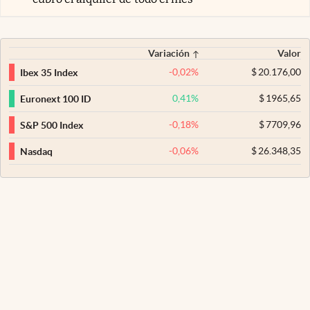
Variación
Valor
-0,02
%
$
20.176,00
Ibex 35 Index
0,41
%
$
1965,65
Euronext 100 ID
-0,18
%
$
7709,96
S&P 500 Index
-0,06
%
$
26.348,35
Nasdaq