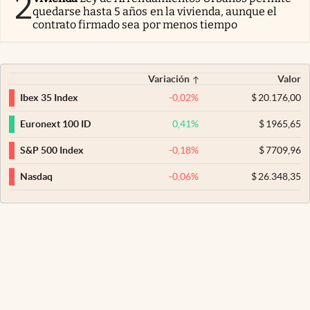
2
quedarse hasta 5 años en la vivienda, aunque el
contrato firmado sea por menos tiempo
Variación
Valor
-0,02
%
$
20.176,00
Ibex 35 Index
0,41
%
$
1965,65
Euronext 100 ID
-0,18
%
$
7709,96
S&P 500 Index
-0,06
%
$
26.348,35
Nasdaq