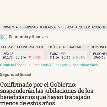
Últimas Noticias
TORMENTA
SEGURIDAD
JUBILADOS
VIVIENDA
ALQUILER
ACCIONE
Economía y finanzas
SOCIAL
Argentina
Economía y finanzas
Política
España
Actualidad
ULTIMAS
ECONOMÍA
IBEX
POLÍTICA
ACTUALIDAD
CRIPTOMONE
México
NOTICIAS
Y
Y
IBEX 35
EURO-USD
EURONE
Criptomonedas
20.176
20.176
-0.02
%
$
1,16
$
1,16
0.01
%
USA
1965,65
FINANZAS
EURO
Cronista España
Economía Y Finanzas
Seguridad Social
Colombia
España
Uruguay
Seguridad Social
Confirmado por el Gobierno:
suspenderán las jubilaciones de los
beneficiarios que hayan trabajado
menos de estos años