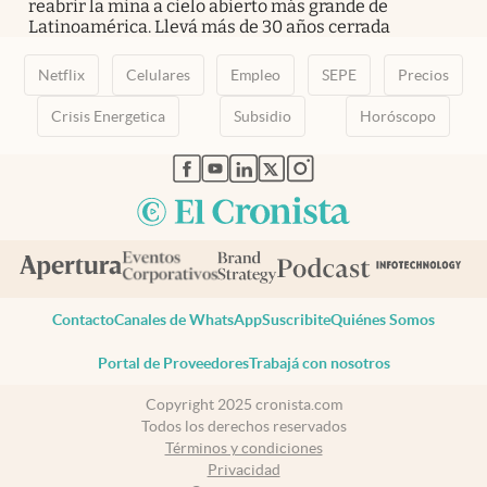
reabrir la mina a cielo abierto más grande de
Latinoamérica. Llevá más de 30 años cerrada
Netflix
Celulares
Empleo
SEPE
Precios
Crisis Energetica
Subsidio
Horóscopo
abre en nueva pestaña
abre en nueva pestaña
abre en nueva pestaña
abre en nueva pestaña
abre en nueva pestaña
Contacto
Canales de WhatsApp
Suscribite
Quiénes Somos
Portal de Proveedores
Trabajá con nosotros
Copyright 2025 cronista.com
Todos los derechos reservados
Términos y condiciones
Privacidad