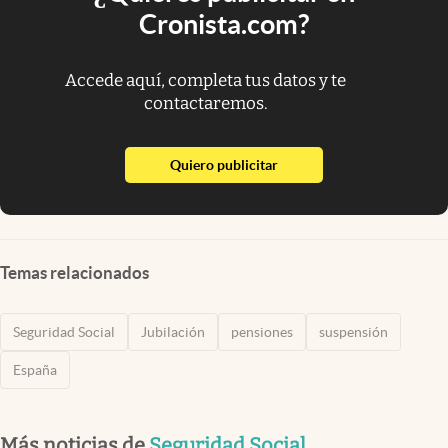
Cronista.com?
Accede aquí, completa tus datos y te
contactaremos.
abre en nueva pestaña
Quiero publicitar
Temas relacionados
Seguridad Social
Jubilación
pensiones
suspensión
España
Más noticias de
Seguridad Social