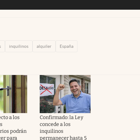
s
inquilinos
alquiler
España
cto a los
Confirmado: la Ley
os
concede a los
rios podrán
inquilinos
er para
permanecer hasta 5