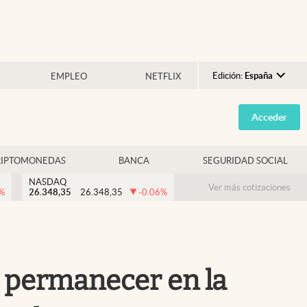
Edición:
España
EMPLEO
NETFLIX
Argentina
Acceder
España
México
RIPTOMONEDAS
BANCA
SEGURIDAD SOCIAL
USA
NASDAQ
Colombia
Ver más cotizaciones
%
26.348,35
26.348,35
-0.06
%
Uruguay
án permanecer en la