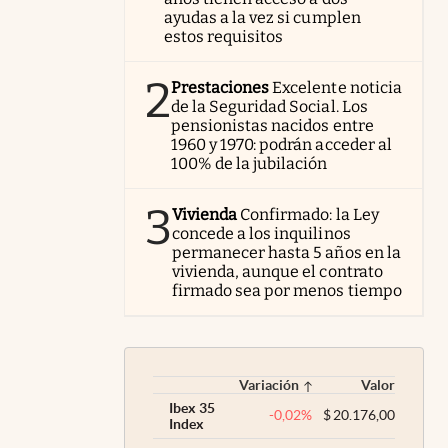
ayudas a la vez si cumplen
estos requisitos
2
Prestaciones
Excelente noticia
de la Seguridad Social. Los
pensionistas nacidos entre
1960 y 1970: podrán acceder al
100% de la jubilación
3
Vivienda
Confirmado: la Ley
concede a los inquilinos
permanecer hasta 5 años en la
vivienda, aunque el contrato
firmado sea por menos tiempo
Variación
Valor
Ibex 35
-0,02
%
$
20.176,00
Index