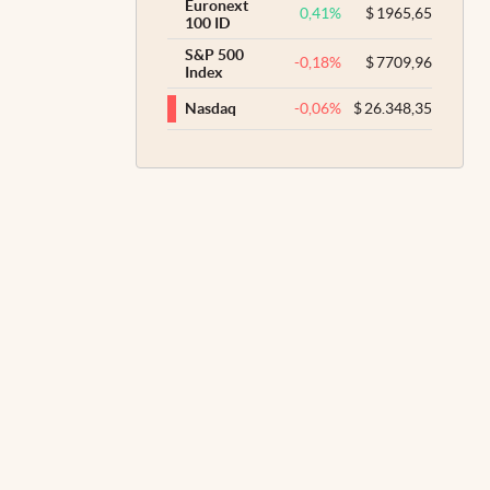
Euronext
0,41
%
$
1965,65
100 ID
S&P 500
-0,18
%
$
7709,96
Index
-0,06
%
$
26.348,35
Nasdaq