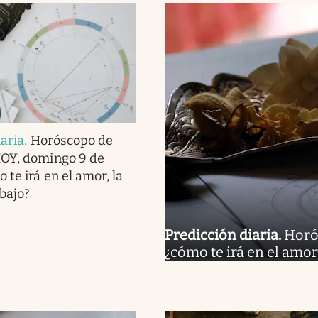
iaria
.
Horóscopo de
HOY, domingo 9 de
 te irá en el amor, la
abajo?
Predicción diaria
.
Horó
¿cómo te irá en el amor,