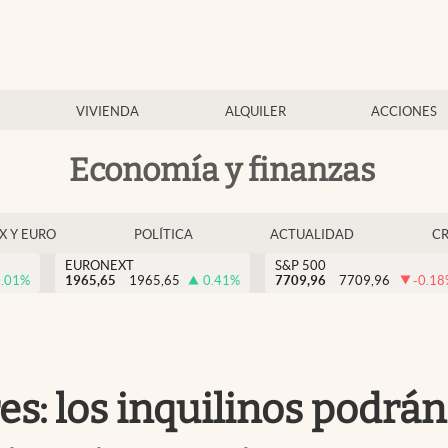
VIVIENDA
ALQUILER
ACCIONES
Economía y finanzas
EX Y EURO
POLÍTICA
ACTUALIDAD
C
EURONEXT
S&P 500
.01
%
1965,65
1965,65
0.41
%
7709,96
7709,96
-0.18
res: los inquilinos podr