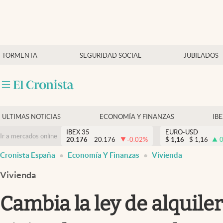
Últimas Noticias
TORMENTA
SEGURIDAD SOCIAL
JUBILADOS
Economía y finanzas
Política
Actualidad
Criptomonedas
ULTIMAS NOTICIAS
ECONOMÍA Y FINANZAS
IB
IBEX 35
EURO-USD
Ir a mercados online
20.176
20.176
-0.02
%
$
1,16
$
1,16
0
Cronista España
Economía Y Finanzas
Vivienda
Vivienda
Cambia la ley de alquile