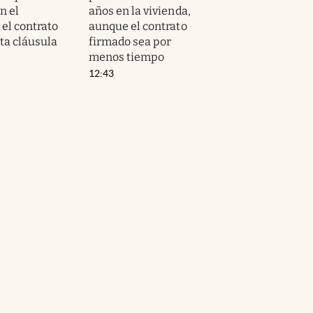
n el
años en la vivienda,
i el contrato
aunque el contrato
ta cláusula
firmado sea por
menos tiempo
12:43