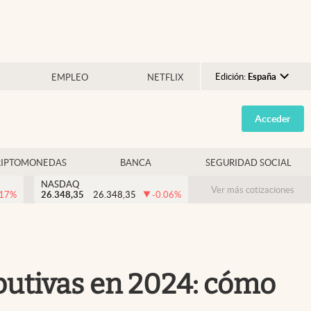
Edición:
España
EMPLEO
NETFLIX
Argentina
Acceder
España
México
RIPTOMONEDAS
BANCA
SEGURIDAD SOCIAL
USA
NASDAQ
Colombia
Ver más cotizaciones
.17
%
26.348,35
26.348,35
-0.06
%
Uruguay
butivas en 2024: cómo