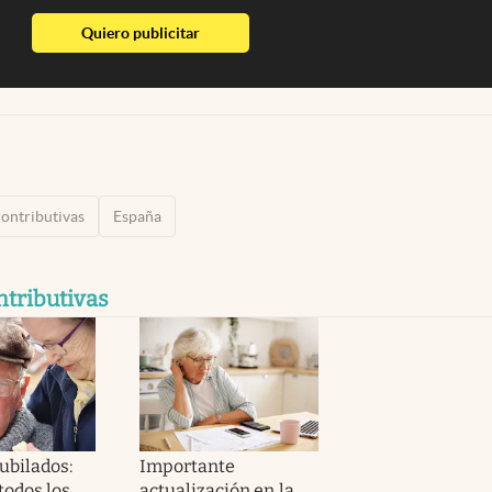
abre en nueva pestaña
Quiero publicitar
ontributivas
España
tributivas
ubilados:
Importante
todos los
actualización en la