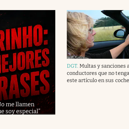
DGT
.
Multas y sanciones a
conductores que no tenga
este artículo en sus coch
“No me llamen
e soy especial”