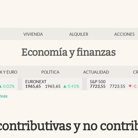
VIVIENDA
ALQUILER
ACCIONES
Economía y finanzas
EX Y EURO
POLÍTICA
ACTUALIDAD
C
EURONEXT
S&P 500
0.02
%
1965,65
1965,65
0.41
%
7723,55
7723,55
-0
ivas
ntributivas y no contri