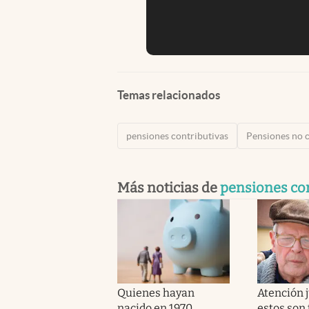
Temas relacionados
pensiones contributivas
Pensiones no c
Más noticias de
pensiones con
Quienes hayan
Atención j
nacido en 1970
estos son 