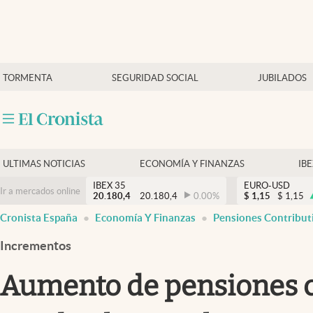
Últimas Noticias
TORMENTA
SEGURIDAD SOCIAL
JUBILADOS
Economía y finanzas
Política
Actualidad
Criptomonedas
ULTIMAS NOTICIAS
ECONOMÍA Y FINANZAS
IB
IBEX 35
EURO-USD
Ir a mercados online
20.180,4
20.180,4
0.00
%
$
1,15
$
1,15
Cronista España
Economía Y Finanzas
Pensiones Contribut
Incrementos
Aumento de pensiones co