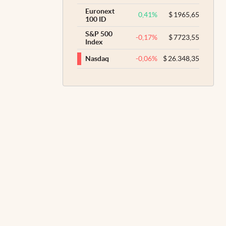
Euronext
0,41
%
$
1965,65
100 ID
S&P 500
-0,17
%
$
7723,55
Index
-0,06
%
$
26.348,35
Nasdaq