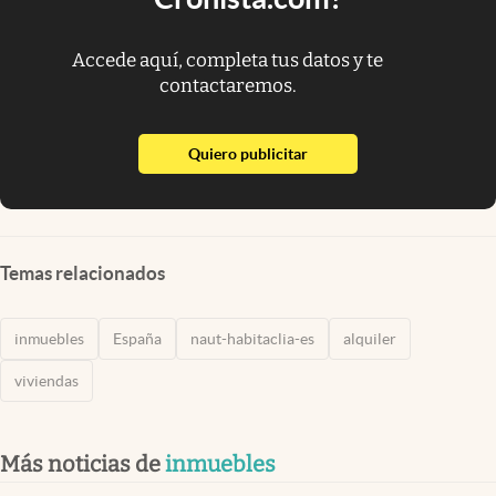
Accede aquí, completa tus datos y te
contactaremos.
abre en nueva pestaña
Quiero publicitar
Temas relacionados
inmuebles
España
naut-habitaclia-es
alquiler
viviendas
Más noticias de
inmuebles