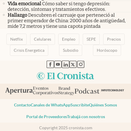
Vida emocional
Cómo saber si tengo depresión:
detección, síntomas y tratamientos efectivos.
Hallazgo
Descubren el carruaje que perteneció al
primer emperador de China: 2000 años de antigüedad,
mide 7,2 metros y tiene una capota pintada
Netflix
Celulares
Empleo
SEPE
Precios
Crisis Energetica
Subsidio
Horóscopo
abre en nueva pestaña
abre en nueva pestaña
abre en nueva pestaña
abre en nueva pestaña
abre en nueva pestaña
Contacto
Canales de WhatsApp
Suscribite
Quiénes Somos
Portal de Proveedores
Trabajá con nosotros
Copyright 2025 cronista.com