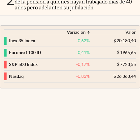
de la pensión a quienes hayan trabajado más de 40
años pero adelanten su jubilación
Variación
Valor
0,62
%
$
20.180,40
Ibex 35 Index
0,41
%
$
1965,65
Euronext 100 ID
-0,17
%
$
7723,55
S&P 500 Index
-0,83
%
$
26.363,44
Nasdaq