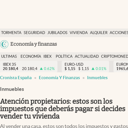
Últimas Noticias
TORMENTA
SEGURIDAD
JUBILADOS
VIVIENDA
ALQUILER
ACCIONE
Economía y finanzas
SOCIAL
Argentina
Economía y finanzas
Política
España
Actualidad
ULTIMAS
ECONOMÍA
IBEX
POLÍTICA
ACTUALIDAD
CRIPTOMONE
México
NOTICIAS
Y
Y
IBEX 35
EURO-USD
EURO
Criptomonedas
20.180,4
20.180,4
0.62
%
$
1,15
$
1,15
0.01
%
USA
1965,
FINANZAS
EURO
Cronista España
Economía Y Finanzas
Inmuebles
Colombia
España
Uruguay
Inmuebles
Atención propietarios: estos son los
impuestos que deberás pagar si decides
vender tu vivienda
Al vender una casa, estos son todos los impuestos y gastos