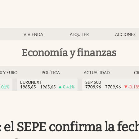
VIVIENDA
ALQUILER
ACCIONES
Economía y finanzas
EX Y EURO
POLÍTICA
ACTUALIDAD
C
EURONEXT
S&P 500
.01
%
1965,65
1965,65
0.41
%
7709,96
7709,96
-0.18
el SEPE confirma la fec