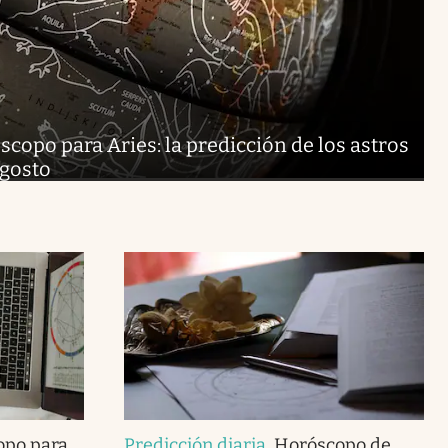
copo para Aries: la predicción de los astros
agosto
opo para
Predicción diaria
.
Horóscopo de