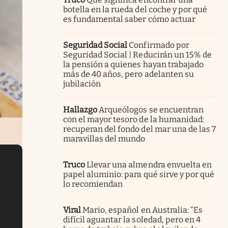
botella en la rueda del coche y por qué
es fundamental saber cómo actuar
Seguridad Social
Confirmado por
Seguridad Social | Reducirán un 15% de
la pensión a quienes hayan trabajado
más de 40 años, pero adelanten su
jubilación
Hallazgo
Arqueólogos se encuentran
con el mayor tesoro de la humanidad:
recuperan del fondo del mar una de las 7
maravillas del mundo
Truco
Llevar una almendra envuelta en
papel aluminio: para qué sirve y por qué
lo recomiendan
Viral
Mario, español en Australia: “Es
difícil aguantar la soledad, pero en 4