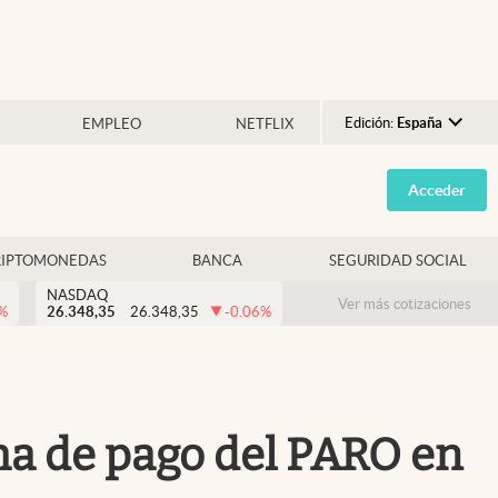
Edición:
España
EMPLEO
NETFLIX
Argentina
Acceder
España
México
RIPTOMONEDAS
BANCA
SEGURIDAD SOCIAL
USA
NASDAQ
Colombia
Ver más cotizaciones
%
26.348,35
26.348,35
-0.06
%
Uruguay
ha de pago del PARO en