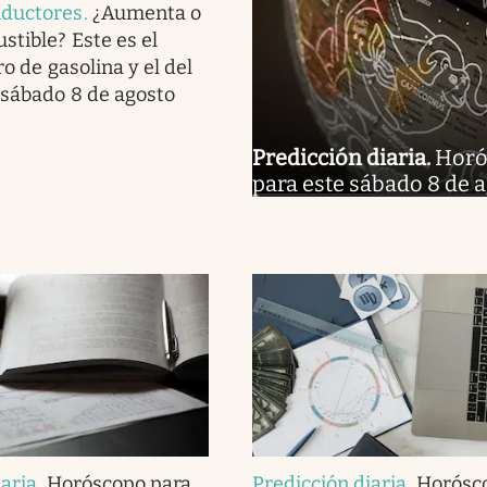
nductores
.
¿Aumenta o
stible? Este es el
ro de gasolina y el del
 sábado 8 de agosto
Predicción diaria
.
Horós
para este sábado 8 de 
iaria
.
Horóscopo para
Predicción diaria
.
Horósc