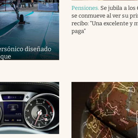
Pensiones
.
Se jubila a los
se conmueve al ver su pr
recibo: “Una excelente y 
paga”
upersónico diseñado
aque