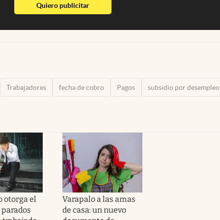
abre en nueva pestaña
Quiero publicitar
Trabajadores
fecha de cobro
Pagos
subsidio por desempleo
 otorga el
Varapalo a las amas
a parados
de casa: un nuevo