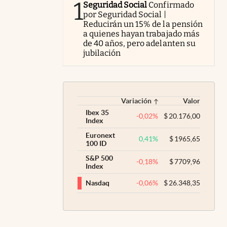
1
Seguridad Social
Confirmado
por Seguridad Social |
Reducirán un 15% de la pensión
a quienes hayan trabajado más
de 40 años, pero adelanten su
jubilación
Variación
Valor
Ibex 35
-0,02
%
$
20.176,00
Index
Euronext
0,41
%
$
1965,65
100 ID
S&P 500
-0,18
%
$
7709,96
Index
-0,06
%
$
26.348,35
Nasdaq