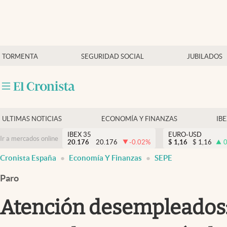
Últimas Noticias
TORMENTA
SEGURIDAD SOCIAL
JUBILADOS
Economía y finanzas
Política
Actualidad
Criptomonedas
ULTIMAS NOTICIAS
ECONOMÍA Y FINANZAS
IB
IBEX 35
EURO-USD
Ir a mercados online
20.176
20.176
-0.02
%
$
1,16
$
1,16
0
Cronista España
Economía Y Finanzas
SEPE
Paro
Atención desempleados: 