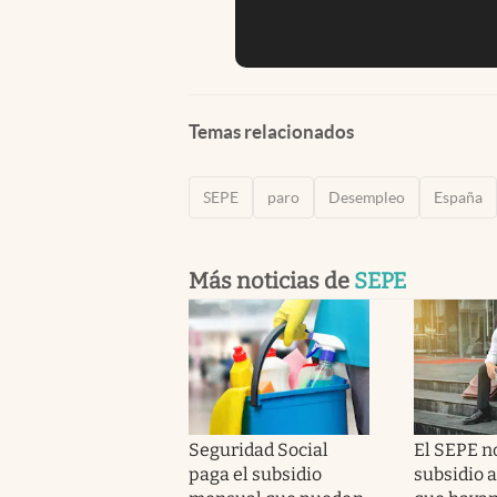
Temas relacionados
SEPE
paro
Desempleo
España
Más noticias de
SEPE
Seguridad Social
El SEPE no
paga el subsidio
subsidio 