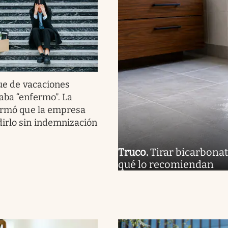
ue de vacaciones
aba “enfermo”. La
firmó que la empresa
irlo sin indemnización
Truco
.
Tirar bicarbonat
qué lo recomiendan