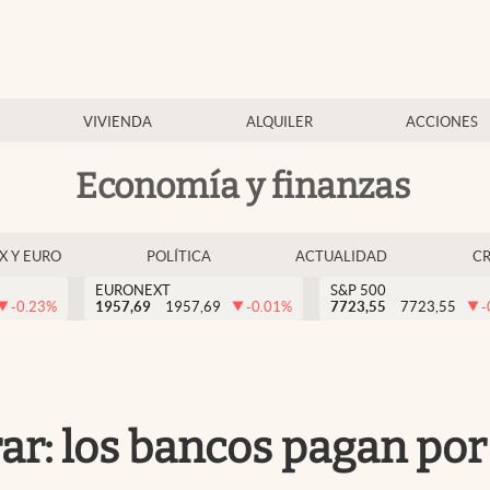
VIVIENDA
ALQUILER
ACCIONES
Economía y finanzas
EX Y EURO
POLÍTICA
ACTUALIDAD
C
EURONEXT
S&P 500
-0.23
%
1957,69
1957,69
-0.01
%
7723,55
7723,55
-
ar: los bancos pagan por