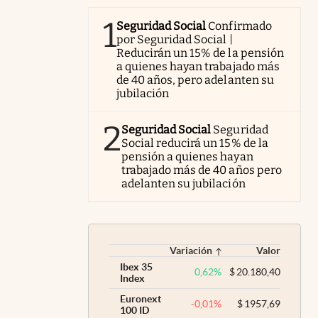
1
Seguridad Social
Confirmado
por Seguridad Social |
Reducirán un 15% de la pensión
a quienes hayan trabajado más
de 40 años, pero adelanten su
jubilación
2
Seguridad Social
Seguridad
Social reducirá un 15% de la
pensión a quienes hayan
trabajado más de 40 años pero
adelanten su jubilación
Variación
Valor
Ibex 35
0,62
%
$
20.180,40
Index
Euronext
-0,01
%
$
1957,69
100 ID