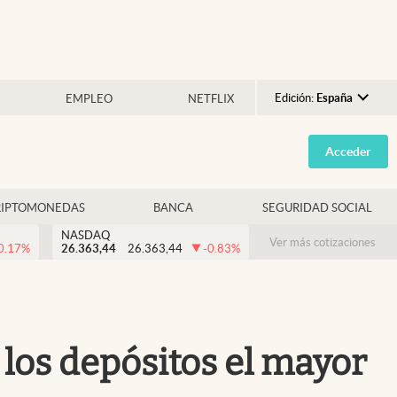
Edición:
España
EMPLEO
NETFLIX
Argentina
Acceder
España
México
RIPTOMONEDAS
BANCA
SEGURIDAD SOCIAL
USA
NASDAQ
Colombia
Ver más cotizaciones
0.17
%
26.363,44
26.363,44
-0.83
%
Uruguay
 los depósitos el mayor