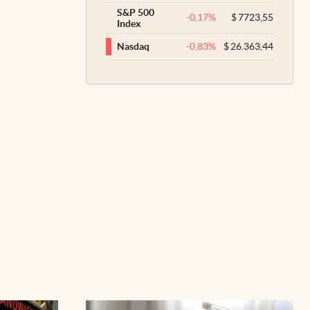
S&P 500
-0,17
%
$
7723,55
Index
-0,83
%
$
26.363,44
Nasdaq