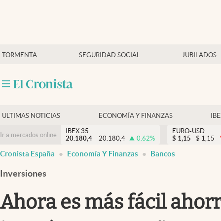
Últimas Noticias
TORMENTA
SEGURIDAD SOCIAL
JUBILADOS
Economía y finanzas
Política
Actualidad
Criptomonedas
ULTIMAS NOTICIAS
ECONOMÍA Y FINANZAS
IB
IBEX 35
EURO-USD
Ir a mercados online
20.180,4
20.180,4
0.62
%
$
1,15
$
1,15
Cronista España
Economía Y Finanzas
Bancos
Inversiones
Ahora es más fácil ahorr