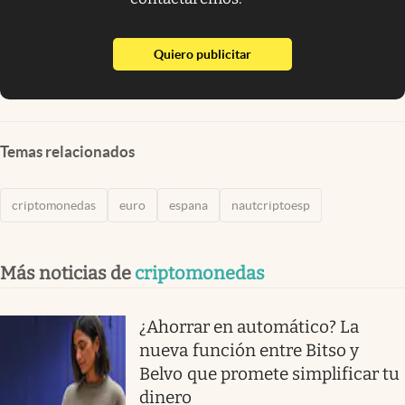
abre en nueva pestaña
Quiero publicitar
Temas relacionados
criptomonedas
euro
espana
nautcriptoesp
Más noticias de
criptomonedas
¿Ahorrar en automático? La
nueva función entre Bitso y
Belvo que promete simplificar tu
dinero