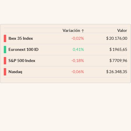
Variación
Valor
-0,02
%
$
20.176,00
Ibex 35 Index
0,41
%
$
1965,65
Euronext 100 ID
-0,18
%
$
7709,96
S&P 500 Index
-0,06
%
$
26.348,35
Nasdaq