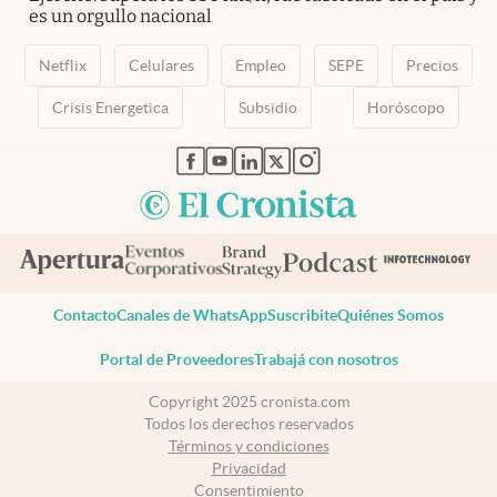
es un orgullo nacional
Netflix
Celulares
Empleo
SEPE
Precios
Crisis Energetica
Subsidio
Horóscopo
abre en nueva pestaña
abre en nueva pestaña
abre en nueva pestaña
abre en nueva pestaña
abre en nueva pestaña
Contacto
Canales de WhatsApp
Suscribite
Quiénes Somos
Portal de Proveedores
Trabajá con nosotros
Copyright 2025 cronista.com
Todos los derechos reservados
Términos y condiciones
Privacidad
Consentimiento