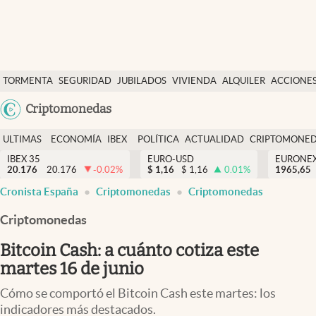
Últimas Noticias
TORMENTA
SEGURIDAD
JUBILADOS
VIVIENDA
ALQUILER
ACCIONE
Economía y finanzas
SOCIAL
Argentina
Criptomonedas
Política
España
Actualidad
ULTIMAS
ECONOMÍA
IBEX
POLÍTICA
ACTUALIDAD
CRIPTOMONE
México
NOTICIAS
Y
Y
IBEX 35
EURO-USD
EURONE
Criptomonedas
20.176
20.176
-0.02
%
$
1,16
$
1,16
0.01
%
USA
1965,65
FINANZAS
EURO
Cronista España
Criptomonedas
Criptomonedas
Colombia
España
Uruguay
Criptomonedas
Bitcoin Cash: a cuánto cotiza este
martes 16 de junio
Cómo se comportó el Bitcoin Cash este martes: los
indicadores más destacados.