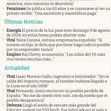
América, sino mientras la descubría”
Pensiones
Se jubila a los 63 años y se conmueve al ver su
primer recibo: “Una excelente y maravillosa paga”
Últimas Noticias
Energía
El precio de la luz para este domingo 9 de agosto
de 2026: en estas horas podrás ahorrar más
Viral
Yaiza Canosa, exitosa empresaria española: “Si
tuviera un hijo, le diría que por favor haga todo lo posible
por no emprender nunca”
Empleo
Raj Chetty, economista: “Los niños del 1% más
rico tienen muchas más...”
Actualidad
Viral
Isaac Moreno Gallo, ingeniero e historiador: “Sin la
caída del Imperio romano, el hombre hubiera llegado a
la Luna en el año 1000”
Viral
Fernando, único vecino en un pueblo perdido de
España: “No me da miedo vivir solo, me da miedo que el
pueblo desaparezca”
Defensa
Llegó el avión de rescate más grande del
Ejército: supera los 550 km/h, fue fabricado en el país y