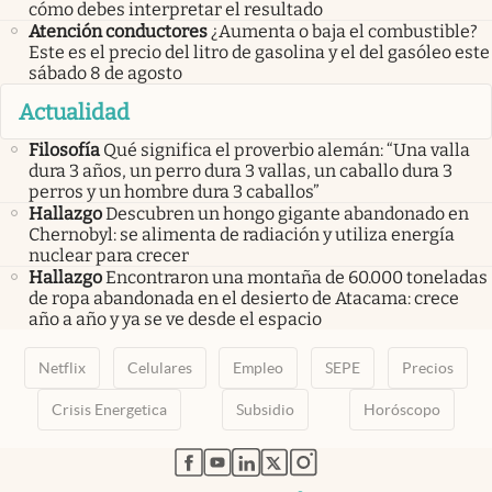
cómo debes interpretar el resultado
Atención conductores
¿Aumenta o baja el combustible?
Este es el precio del litro de gasolina y el del gasóleo este
sábado 8 de agosto
Actualidad
Filosofía
Qué significa el proverbio alemán: “Una valla
dura 3 años, un perro dura 3 vallas, un caballo dura 3
perros y un hombre dura 3 caballos”
Hallazgo
Descubren un hongo gigante abandonado en
Chernobyl: se alimenta de radiación y utiliza energía
nuclear para crecer
Hallazgo
Encontraron una montaña de 60.000 toneladas
de ropa abandonada en el desierto de Atacama: crece
año a año y ya se ve desde el espacio
Netflix
Celulares
Empleo
SEPE
Precios
Crisis Energetica
Subsidio
Horóscopo
abre en nueva pestaña
abre en nueva pestaña
abre en nueva pestaña
abre en nueva pestaña
abre en nueva pestaña