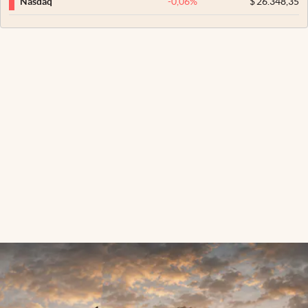
-0,06
%
$
26.348,35
Nasdaq