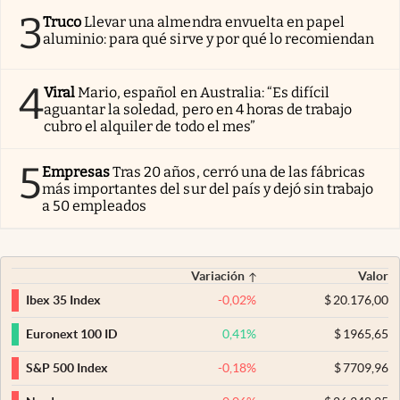
3
Truco
Llevar una almendra envuelta en papel
aluminio: para qué sirve y por qué lo recomiendan
4
Viral
Mario, español en Australia: “Es difícil
aguantar la soledad, pero en 4 horas de trabajo
cubro el alquiler de todo el mes”
5
Empresas
Tras 20 años, cerró una de las fábricas
más importantes del sur del país y dejó sin trabajo
a 50 empleados
Variación
Valor
-0,02
%
$
20.176,00
Ibex 35 Index
0,41
%
$
1965,65
Euronext 100 ID
-0,18
%
$
7709,96
S&P 500 Index