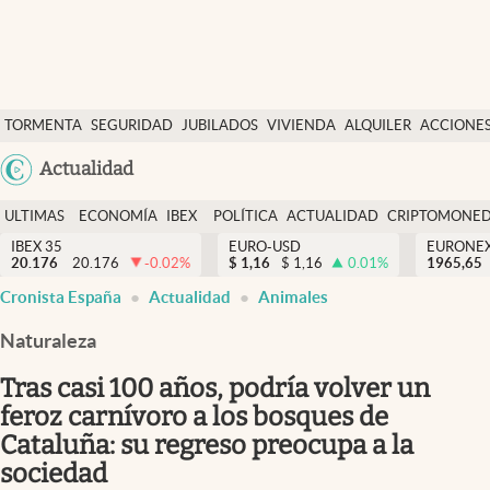
Últimas Noticias
TORMENTA
SEGURIDAD
JUBILADOS
VIVIENDA
ALQUILER
ACCIONE
Economía y finanzas
SOCIAL
Argentina
Actualidad
Política
España
Actualidad
ULTIMAS
ECONOMÍA
IBEX
POLÍTICA
ACTUALIDAD
CRIPTOMONE
México
NOTICIAS
Y
Y
IBEX 35
EURO-USD
EURONE
Criptomonedas
20.176
20.176
-0.02
%
$
1,16
$
1,16
0.01
%
USA
1965,65
FINANZAS
EURO
Cronista España
Actualidad
Animales
Colombia
España
Uruguay
Naturaleza
Tras casi 100 años, podría volver un
feroz carnívoro a los bosques de
Cataluña: su regreso preocupa a la
sociedad