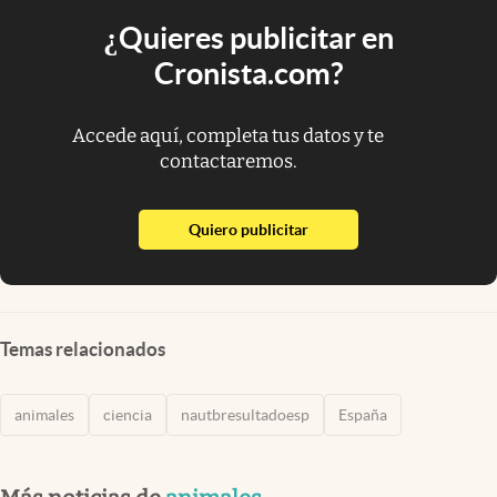
¿Quieres publicitar en
Cronista.com?
Accede aquí, completa tus datos y te
contactaremos.
abre en nueva pestaña
Quiero publicitar
Temas relacionados
animales
ciencia
nautbresultadoesp
España