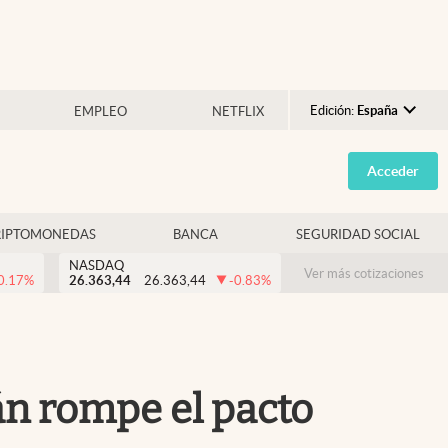
Edición:
España
EMPLEO
NETFLIX
Argentina
Acceder
España
México
RIPTOMONEDAS
BANCA
SEGURIDAD SOCIAL
USA
NASDAQ
Colombia
Ver más cotizaciones
0.17
%
26.363,44
26.363,44
-0.83
%
Uruguay
án rompe el pacto