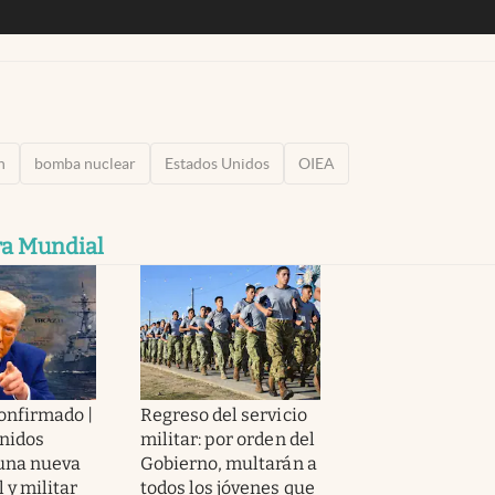
n
bomba nuclear
Estados Unidos
OIEA
ra Mundial
confirmado |
Regreso del servicio
nidos
militar: por orden del
 una nueva
Gobierno, multarán a
 y militar
todos los jóvenes que