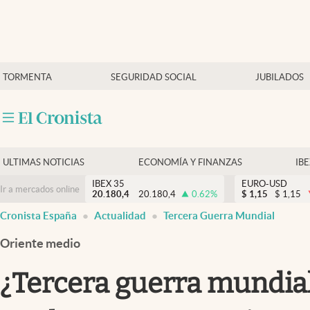
Últimas Noticias
TORMENTA
SEGURIDAD SOCIAL
JUBILADOS
Economía y finanzas
Política
Actualidad
Criptomonedas
ULTIMAS NOTICIAS
ECONOMÍA Y FINANZAS
IB
IBEX 35
EURO-USD
Ir a mercados online
20.180,4
20.180,4
0.62
%
$
1,15
$
1,15
Cronista España
Actualidad
Tercera Guerra Mundial
Oriente medio
¿Tercera guerra mundial