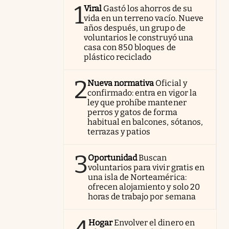
1
Viral
Gastó los ahorros de su
vida en un terreno vacío. Nueve
años después, un grupo de
voluntarios le construyó una
casa con 850 bloques de
plástico reciclado
2
Nueva normativa
Oficial y
confirmado: entra en vigor la
ley que prohíbe mantener
perros y gatos de forma
habitual en balcones, sótanos,
terrazas y patios
3
Oportunidad
Buscan
voluntarios para vivir gratis en
una isla de Norteamérica:
ofrecen alojamiento y solo 20
horas de trabajo por semana
Hogar
Envolver el dinero en