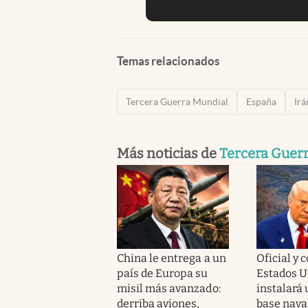
Temas relacionados
Tercera Guerra Mundial
España
Irá
Más noticias de
Tercera Guer
China le entrega a un
Oficial y 
país de Europa su
Estados U
misil más avanzado:
instalará
derriba aviones,
base naval