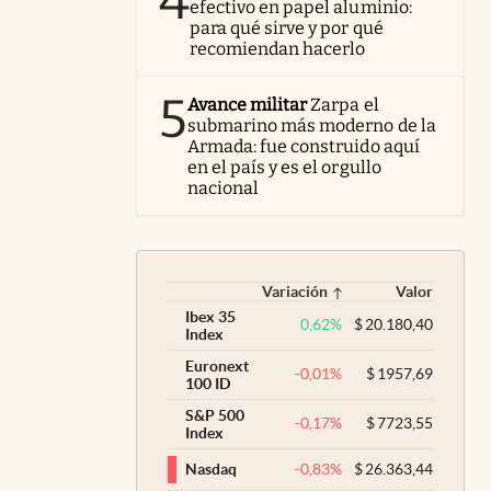
4
efectivo en papel aluminio:
para qué sirve y por qué
recomiendan hacerlo
5
Avance militar
Zarpa el
submarino más moderno de la
Armada: fue construido aquí
en el país y es el orgullo
nacional
Variación
Valor
Ibex 35
0,62
%
$
20.180,40
Index
Euronext
-0,01
%
$
1957,69
100 ID
S&P 500
-0,17
%
$
7723,55
Index
-0,83
%
$
26.363,44
Nasdaq