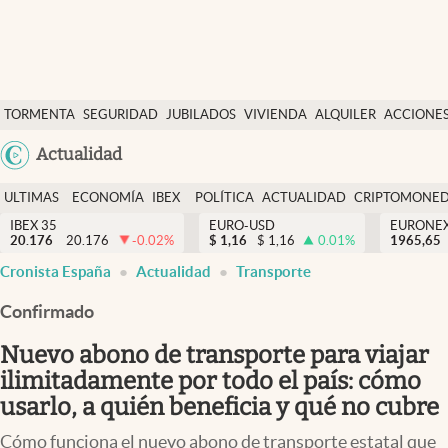
Últimas Noticias
TORMENTA
SEGURIDAD
JUBILADOS
VIVIENDA
ALQUILER
ACCIONE
Economía y finanzas
SOCIAL
Argentina
Actualidad
Política
España
Actualidad
ULTIMAS
ECONOMÍA
IBEX
POLÍTICA
ACTUALIDAD
CRIPTOMONE
México
NOTICIAS
Y
Y
IBEX 35
EURO-USD
EURONE
Criptomonedas
20.176
20.176
-0.02
%
$
1,16
$
1,16
0.01
%
USA
1965,65
FINANZAS
EURO
Cronista España
Actualidad
Transporte
Colombia
España
Uruguay
Confirmado
Nuevo abono de transporte para viajar
ilimitadamente por todo el país: cómo
usarlo, a quién beneficia y qué no cubre
Cómo funciona el nuevo abono de transporte estatal que