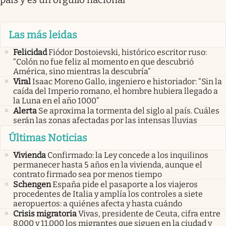
Las más leidas
Felicidad
Fiódor Dostoievski, histórico escritor ruso:
“Colón no fue feliz al momento en que descubrió
América, sino mientras la descubría”
Viral
Isaac Moreno Gallo, ingeniero e historiador: “Sin la
caída del Imperio romano, el hombre hubiera llegado a
la Luna en el año 1000”
Alerta
Se aproxima la tormenta del siglo al país. Cuáles
serán las zonas afectadas por las intensas lluvias
Últimas Noticias
Vivienda
Confirmado: la Ley concede a los inquilinos
permanecer hasta 5 años en la vivienda, aunque el
contrato firmado sea por menos tiempo
Schengen
España pide el pasaporte a los viajeros
procedentes de Italia y amplía los controles a siete
aeropuertos: a quiénes afecta y hasta cuándo
Crisis migratoria
Vivas, presidente de Ceuta, cifra entre
8.000 y 11.000 los migrantes que siguen en la ciudad y