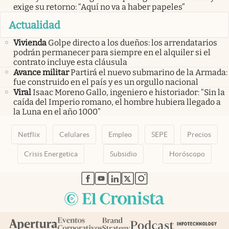
exige su retorno: “Aquí no va a haber papeles”
Actualidad
Vivienda
Golpe directo a los dueños: los arrendatarios
podrán permanecer para siempre en el alquiler si el
contrato incluye esta cláusula
Avance militar
Partirá el nuevo submarino de la Armada:
fue construido en el país y es un orgullo nacional
Viral
Isaac Moreno Gallo, ingeniero e historiador: “Sin la
caída del Imperio romano, el hombre hubiera llegado a
la Luna en el año 1000”
Netflix
Celulares
Empleo
SEPE
Precios
Crisis Energetica
Subsidio
Horóscopo
abre en nueva pestaña
abre en nueva pestaña
abre en nueva pestaña
abre en nueva pestaña
abre en nueva pestaña