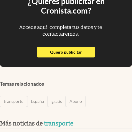
¿Quieres publicitar en
Cronista.com?
Accede aquí, completa tus datos y te
contactaremos.
abre en nueva pestaña
Quiero publicitar
Temas relacionados
transporte
España
gratis
Abono
Más noticias de
transporte