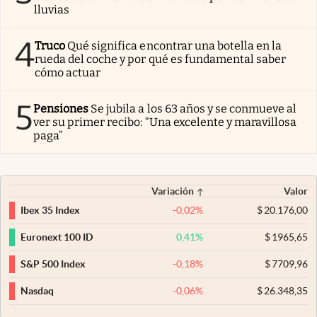
lluvias
4
Truco
Qué significa encontrar una botella en la
rueda del coche y por qué es fundamental saber
cómo actuar
5
Pensiones
Se jubila a los 63 años y se conmueve al
ver su primer recibo: “Una excelente y maravillosa
paga”
Variación
Valor
-0,02
%
$
20.176,00
Ibex 35 Index
0,41
%
$
1965,65
Euronext 100 ID
-0,18
%
$
7709,96
S&P 500 Index
-0,06
%
$
26.348,35
Nasdaq