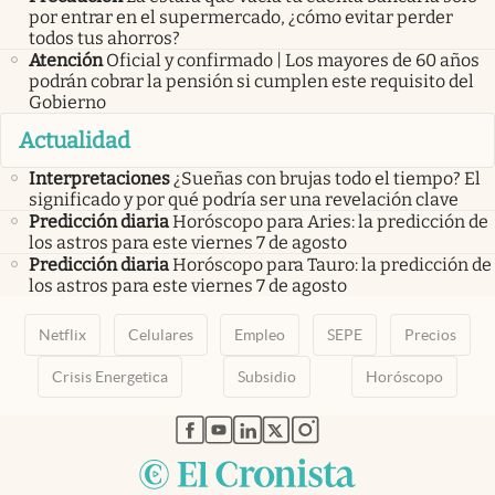
por entrar en el supermercado, ¿cómo evitar perder
todos tus ahorros?
Atención
Oficial y confirmado | Los mayores de 60 años
podrán cobrar la pensión si cumplen este requisito del
Gobierno
Actualidad
Interpretaciones
¿Sueñas con brujas todo el tiempo? El
significado y por qué podría ser una revelación clave
Predicción diaria
Horóscopo para Aries: la predicción de
los astros para este viernes 7 de agosto
Predicción diaria
Horóscopo para Tauro: la predicción de
los astros para este viernes 7 de agosto
Netflix
Celulares
Empleo
SEPE
Precios
Crisis Energetica
Subsidio
Horóscopo
abre en nueva pestaña
abre en nueva pestaña
abre en nueva pestaña
abre en nueva pestaña
abre en nueva pestaña