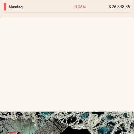
-0,06
%
$
26.348,35
Nasdaq