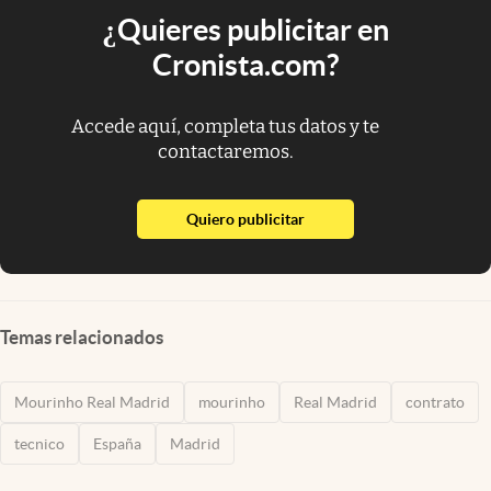
¿Quieres publicitar en
Cronista.com?
Accede aquí, completa tus datos y te
contactaremos.
abre en nueva pestaña
Quiero publicitar
Temas relacionados
Mourinho Real Madrid
mourinho
Real Madrid
contrato
tecnico
España
Madrid