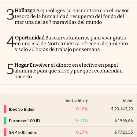
3
Hallazgo
Arqueólogos se encuentran con el mayor
tesoro de la humanidad: recuperan del fondo del
mar una de las 7 maravillas del mundo
4
Oportunidad
Buscan voluntarios para vivir gratis
en una isla de Norteamérica: ofrecen alojamiento
y solo 20 horas de trabajo por semana
5
Hogar
Envolver el dinero en efectivo en papel
aluminio: para qué sirve y por qué recomiendan
hacerlo
Variación
Valor
-0,18
%
$
20.143,20
Ibex 35 Index
0,41
%
$
1965,65
Euronext 100 ID
-0,17
%
$
7723,55
S&P 500 Index