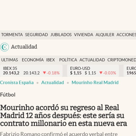
Últimas Noticias
TORMENTA
SEGURIDAD
JUBILADOS
VIVIENDA
ALQUILER
ACCIONE
Economía y finanzas
SOCIAL
Argentina
Actualidad
Política
España
Actualidad
ULTIMAS
ECONOMÍA
IBEX
POLÍTICA
ACTUALIDAD
CRIPTOMONE
México
NOTICIAS
Y
Y
IBEX 35
EURO-USD
EUR
Criptomonedas
20.143,2
20.143,2
-0.18
%
$
1,15
$
1,15
-0.03
%
USA
1965
FINANZAS
EURO
Cronista España
Actualidad
Mourinho Real Madrid
Colombia
España
Uruguay
Fútbol
Mourinho acordó su regreso al Real
Madrid 12 años después: este sería su
contrato millonario en esta nueva era
Fabrizio Romano confirmó el acuerdo verbal entre