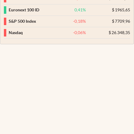
0,41
%
$
1965,65
Euronext 100 ID
-0,18
%
$
7709,96
S&P 500 Index
-0,06
%
$
26.348,35
Nasdaq