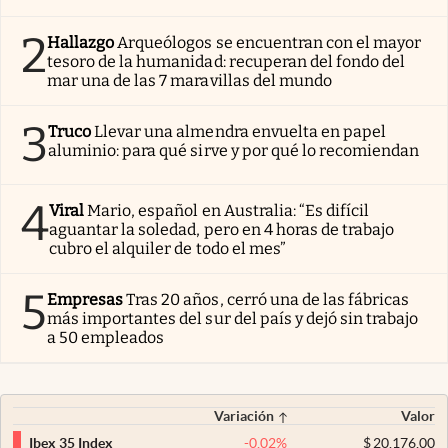
2
Hallazgo
Arqueólogos se encuentran con el mayor
tesoro de la humanidad: recuperan del fondo del
mar una de las 7 maravillas del mundo
3
Truco
Llevar una almendra envuelta en papel
aluminio: para qué sirve y por qué lo recomiendan
4
Viral
Mario, español en Australia: “Es difícil
aguantar la soledad, pero en 4 horas de trabajo
cubro el alquiler de todo el mes”
5
Empresas
Tras 20 años, cerró una de las fábricas
más importantes del sur del país y dejó sin trabajo
a 50 empleados
Variación
Valor
-0,02
%
$
20.176,00
Ibex 35 Index