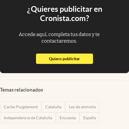
¿Quieres publicitar en
Cronista.com?
Accede aquí, completa tus datos y te
contactaremos.
abre en nueva pestaña
Quiero publicitar
Temas relacionados
Carles Puigdemont
Cataluña
Ley de amnistía
Independencia de Cataluña
Encuesta
España