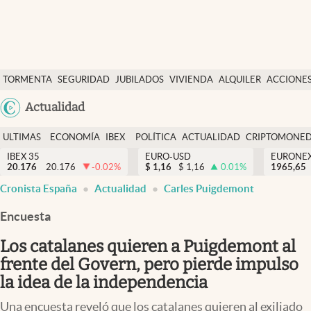
Últimas Noticias
TORMENTA
SEGURIDAD
JUBILADOS
VIVIENDA
ALQUILER
ACCIONE
Economía y finanzas
SOCIAL
Argentina
Actualidad
Política
España
Actualidad
ULTIMAS
ECONOMÍA
IBEX
POLÍTICA
ACTUALIDAD
CRIPTOMONE
México
NOTICIAS
Y
Y
IBEX 35
EURO-USD
EURONE
Criptomonedas
20.176
20.176
-0.02
%
$
1,16
$
1,16
0.01
%
USA
1965,65
FINANZAS
EURO
Cronista España
Actualidad
Carles Puigdemont
Colombia
España
Uruguay
Encuesta
Los catalanes quieren a Puigdemont al
frente del Govern, pero pierde impulso
la idea de la independencia
Una encuesta reveló que los catalanes quieren al exiliado