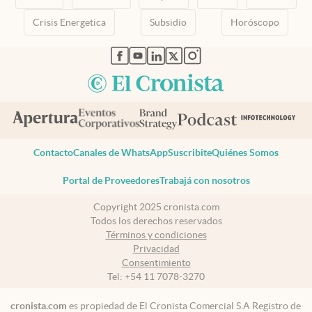
Crisis Energetica
Subsidio
Horóscopo
abre en nueva pestaña
abre en nueva pestaña
abre en nueva pestaña
abre en nueva pestaña
abre en nueva pestaña
Contacto
Canales de WhatsApp
Suscribite
Quiénes Somos
Portal de Proveedores
Trabajá con nosotros
Copyright 2025 cronista.com
Todos los derechos reservados
Términos y condiciones
Privacidad
Consentimiento
Tel:
+54 11 7078-3270
cronista.com
es propiedad de El Cronista Comercial S.A Registro de