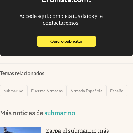
Accede aquí, completa tus datos y te
contactaremos.
abre en nueva pestaña
Quiero publicitar
Temas relacionados
submarino
Fuerzas Armadas
Armada Española
España
Más noticias de
submarino
Zarpa el submarino más