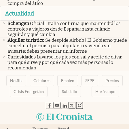
compra del ático
Actualidad
Schengen
Oficial | Italia confirma que mantendrá los
controles a viajeros desde España: hasta cuándo
seguirán y qué cambia
Alquiler turístico
Se despide Airbnb | El Gobierno puede
cancelar el permiso para alquilar tu vivienda sin
avisarte: debes presentar un informe
Curiosidades
Lavarse los pies con sal y aceite de oliva:
para qué sirve y por qué cada vez más personas lo
recomiendan
Netflix
Celulares
Empleo
SEPE
Precios
Crisis Energetica
Subsidio
Horóscopo
abre en nueva pestaña
abre en nueva pestaña
abre en nueva pestaña
abre en nueva pestaña
abre en nueva pestaña