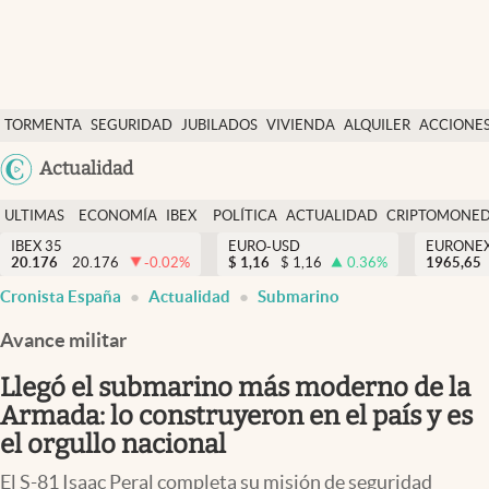
Últimas Noticias
TORMENTA
SEGURIDAD
JUBILADOS
VIVIENDA
ALQUILER
ACCIONE
Economía y finanzas
SOCIAL
Argentina
Actualidad
Política
España
Actualidad
ULTIMAS
ECONOMÍA
IBEX
POLÍTICA
ACTUALIDAD
CRIPTOMONE
México
NOTICIAS
Y
Y
IBEX 35
EURO-USD
EURONE
Criptomonedas
20.176
20.176
-0.02
%
$
1,16
$
1,16
0.36
%
USA
1965,65
FINANZAS
EURO
Cronista España
Actualidad
Submarino
Colombia
España
Uruguay
Avance militar
Llegó el submarino más moderno de la
Armada: lo construyeron en el país y es
el orgullo nacional
El S-81 Isaac Peral completa su misión de seguridad