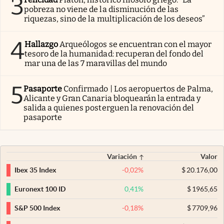
3
pobreza no viene de la disminución de las
riquezas, sino de la multiplicación de los deseos”
4
Hallazgo
Arqueólogos se encuentran con el mayor
tesoro de la humanidad: recuperan del fondo del
mar una de las 7 maravillas del mundo
5
Pasaporte
Confirmado | Los aeropuertos de Palma,
Alicante y Gran Canaria bloquearán la entrada y
salida a quienes posterguen la renovación del
pasaporte
Variación
Valor
-0,02
%
$
20.176,00
Ibex 35 Index
0,41
%
$
1965,65
Euronext 100 ID
-0,18
%
$
7709,96
S&P 500 Index