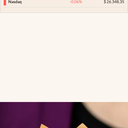
-0,06
%
$
26.348,35
Nasdaq