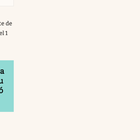
te de
l 1
la
u
ó