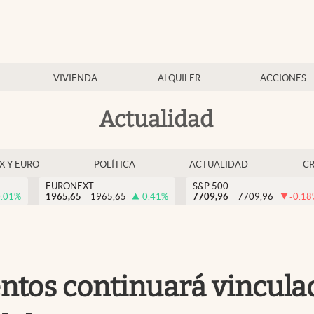
VIVIENDA
ALQUILER
ACCIONES
Actualidad
EX Y EURO
POLÍTICA
ACTUALIDAD
C
EURONEXT
S&P 500
.01
%
1965,65
1965,65
0.41
%
7709,96
7709,96
-0.18
entos continuará vincula