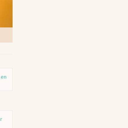
 en
or