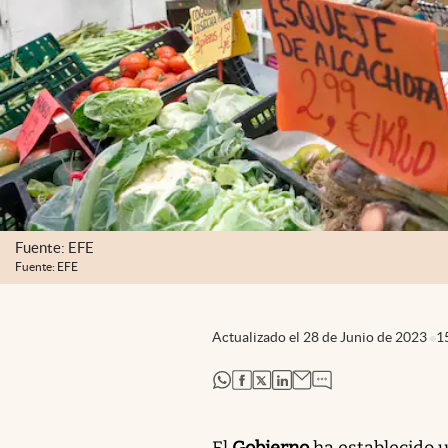
Fuente: EFE
Fuente: EFE
Actualizado el
28 de Junio de 2023
1
abre en nueva pestaña
abre en nueva pestaña
abre en nueva pestaña
abre en nueva pestaña
El
Gobierno
ha establecido u