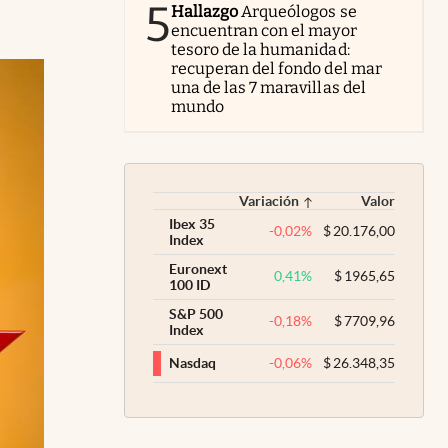
5
Hallazgo
Arqueólogos se
encuentran con el mayor
tesoro de la humanidad:
recuperan del fondo del mar
una de las 7 maravillas del
mundo
Variación
Valor
Ibex 35
-0,02
%
$
20.176,00
Index
Euronext
0,41
%
$
1965,65
100 ID
S&P 500
-0,18
%
$
7709,96
Index
-0,06
%
$
26.348,35
Nasdaq