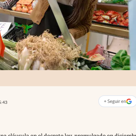
+
Seguir
en
5:43
abre en nueva p
na cláusula en el decreto ley, promulgado en diciemb