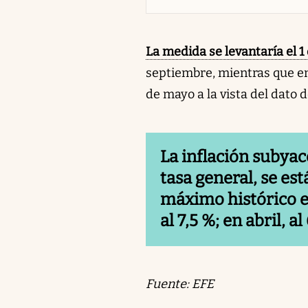
La medida se levantaría el 
septiembre, mientras que en 
de mayo a la vista del dato 
La inflación subyac
tasa general, se es
máximo histórico e
al 7,5 %; en abril, al
Fuente: EFE