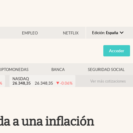
Edición:
España
EMPLEO
NETFLIX
Argentina
Acceder
España
México
RIPTOMONEDAS
BANCA
SEGURIDAD SOCIAL
USA
NASDAQ
Colombia
Ver más cotizaciones
%
26.348,35
26.348,35
-0.06
%
Uruguay
da a una inflación