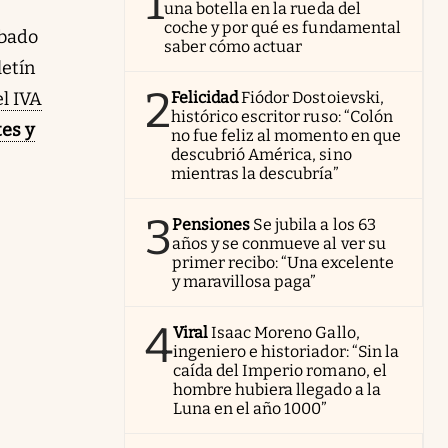
1
una botella en la rueda del
coche y por qué es fundamental
obado
saber cómo actuar
letín
2
l IVA
Felicidad
Fiódor Dostoievski,
histórico escritor ruso: “Colón
tes y
no fue feliz al momento en que
descubrió América, sino
mientras la descubría”
3
Pensiones
Se jubila a los 63
años y se conmueve al ver su
primer recibo: “Una excelente
y maravillosa paga”
4
Viral
Isaac Moreno Gallo,
ingeniero e historiador: “Sin la
caída del Imperio romano, el
hombre hubiera llegado a la
Luna en el año 1000”