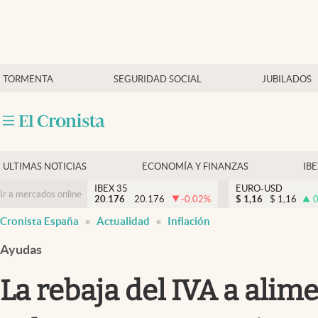
Últimas Noticias
TORMENTA
SEGURIDAD SOCIAL
JUBILADOS
Economía y finanzas
Política
Actualidad
Criptomonedas
ULTIMAS NOTICIAS
ECONOMÍA Y FINANZAS
IB
IBEX 35
EURO-USD
Ir a mercados online
20.176
20.176
-0.02
%
$
1,16
$
1,16
0
Cronista España
Actualidad
Inflación
Ayudas
La rebaja del IVA a alim