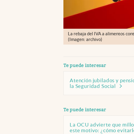
La rebaja del IVA a alimentos con
(Imagen: archivo)
abre en nueva pestaña
Te puede interesar
Atención jubilados y pensi
la Seguridad Social
abre en nueva pestaña
Te puede interesar
La OCU advierte que millo
este motivo: ¿cómo evitarl