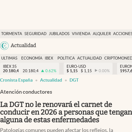
Últimas Noticias
TORMENTA
SEGURIDAD
JUBILADOS
VIVIENDA
ALQUILER
ACCIONE
Economía y finanzas
SOCIAL
Argentina
Actualidad
Política
España
Actualidad
ULTIMAS
ECONOMÍA
IBEX
POLÍTICA
ACTUALIDAD
CRIPTOMONE
México
NOTICIAS
Y
Y
IBEX 35
EURO-USD
EURO
Criptomonedas
20.180,4
20.180,4
0.62
%
$
1,15
$
1,15
0.00
%
USA
1957,
FINANZAS
EURO
Cronista España
Actualidad
DGT
Colombia
España
Uruguay
Atención conductores
La DGT no le renovará el carnet de
conducir en 2026 a personas que tengan
alguna de estas enfermedades
Patologías comunes pueden afectar los reflejos, la