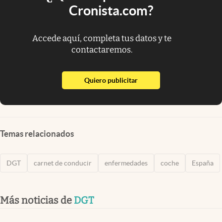
Cronista.com?
Accede aquí, completa tus datos y te
contactaremos.
abre en nueva pestaña
Quiero publicitar
Temas relacionados
DGT
carnet de conducir
enfermedades
coche
España
Más noticias de
DGT