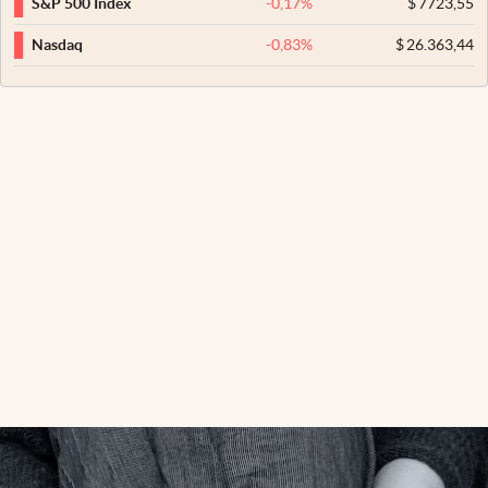
-0,17
%
$
7723,55
S&P 500 Index
-0,83
%
$
26.363,44
Nasdaq