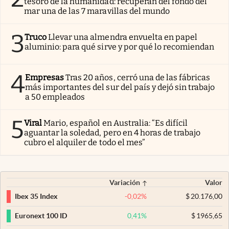
tesoro de la humanidad: recuperan del fondo del
mar una de las 7 maravillas del mundo
3
Truco
Llevar una almendra envuelta en papel
aluminio: para qué sirve y por qué lo recomiendan
4
Empresas
Tras 20 años, cerró una de las fábricas
más importantes del sur del país y dejó sin trabajo
a 50 empleados
5
Viral
Mario, español en Australia: “Es difícil
aguantar la soledad, pero en 4 horas de trabajo
cubro el alquiler de todo el mes”
Variación
Valor
-0,02
%
$
20.176,00
Ibex 35 Index
0,41
%
$
1965,65
Euronext 100 ID