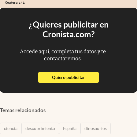
Reuters/EFE
¿Quieres publicitar en
Cronista.com?
Accede aquí, completa tus datos y te
contactaremos.
abre en nueva pestaña
Quiero publicitar
Temas relacionados
ciencia
descubrimiento
España
dinosaurios