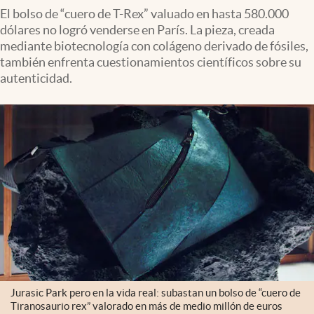
El bolso de “cuero de T-Rex” valuado en hasta 580.000
dólares no logró venderse en París. La pieza, creada
mediante biotecnología con colágeno derivado de fósiles,
también enfrenta cuestionamientos científicos sobre su
autenticidad.
Jurasic Park pero en la vida real: subastan un bolso de “cuero de
Tiranosaurio rex” valorado en más de medio millón de euros