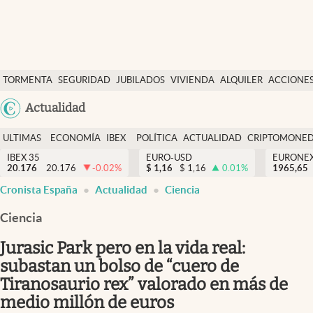
Últimas Noticias
TORMENTA
SEGURIDAD
JUBILADOS
VIVIENDA
ALQUILER
ACCIONE
Economía y finanzas
SOCIAL
Argentina
Actualidad
Política
España
Actualidad
ULTIMAS
ECONOMÍA
IBEX
POLÍTICA
ACTUALIDAD
CRIPTOMONE
México
NOTICIAS
Y
Y
IBEX 35
EURO-USD
EURONE
Criptomonedas
20.176
20.176
-0.02
%
$
1,16
$
1,16
0.01
%
USA
1965,65
FINANZAS
EURO
Cronista España
Actualidad
Ciencia
Colombia
España
Uruguay
Ciencia
Jurasic Park pero en la vida real:
subastan un bolso de “cuero de
Tiranosaurio rex” valorado en más de
medio millón de euros