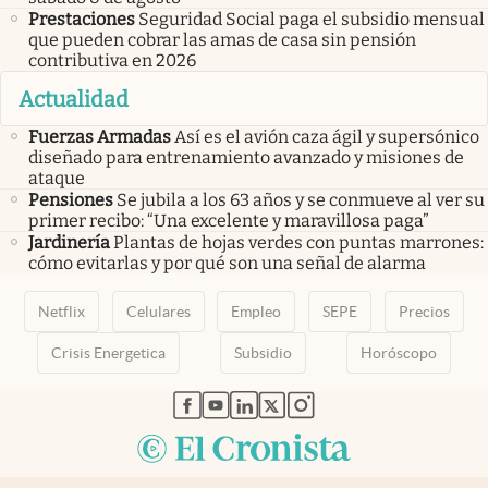
Prestaciones
Seguridad Social paga el subsidio mensual
que pueden cobrar las amas de casa sin pensión
contributiva en 2026
Actualidad
Fuerzas Armadas
Así es el avión caza ágil y supersónico
diseñado para entrenamiento avanzado y misiones de
ataque
Pensiones
Se jubila a los 63 años y se conmueve al ver su
primer recibo: “Una excelente y maravillosa paga”
Jardinería
Plantas de hojas verdes con puntas marrones:
cómo evitarlas y por qué son una señal de alarma
Netflix
Celulares
Empleo
SEPE
Precios
Crisis Energetica
Subsidio
Horóscopo
abre en nueva pestaña
abre en nueva pestaña
abre en nueva pestaña
abre en nueva pestaña
abre en nueva pestaña