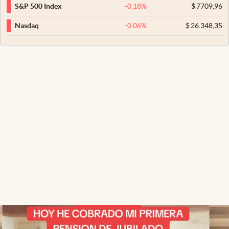
-0,18
%
$
7709,96
S&P 500 Index
-0,06
%
$
26.348,35
Nasdaq