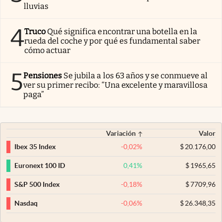
lluvias
4
Truco
Qué significa encontrar una botella en la
rueda del coche y por qué es fundamental saber
cómo actuar
5
Pensiones
Se jubila a los 63 años y se conmueve al
ver su primer recibo: “Una excelente y maravillosa
paga”
Variación
Valor
-0,02
%
$
20.176,00
Ibex 35 Index
0,41
%
$
1965,65
Euronext 100 ID
-0,18
%
$
7709,96
S&P 500 Index
-0,06
%
$
26.348,35
Nasdaq