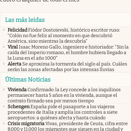
Las más leidas
Felicidad
Fiódor Dostoievski, histórico escritor ruso:
“Colón no fue feliz al momento en que descubrió
América, sino mientras la descubría”
Viral
Isaac Moreno Gallo, ingeniero e historiador: “Sin la
caída del Imperio romano, el hombre hubiera llegado a
la Luna en el año 1000”
Alerta
Se aproxima la tormenta del siglo al país. Cuáles
serán las zonas afectadas por las intensas lluvias
Últimas Noticias
Vivienda
Confirmado: la Ley concede a los inquilinos
permanecer hasta 5 años en la vivienda, aunque el
contrato firmado sea por menos tiempo
Schengen
España pide el pasaporte a los viajeros
procedentes de Italia y amplía los controles a siete
aeropuertos: a quiénes afecta y hasta cuándo
Crisis migratoria
Vivas, presidente de Ceuta, cifra entre
8.000 y 11.000 los migrantes que siguen en la ciudad y