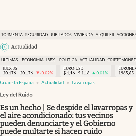
Últimas Noticias
TORMENTA
SEGURIDAD
JUBILADOS
VIVIENDA
ALQUILER
ACCIONE
Economía y finanzas
SOCIAL
Argentina
Actualidad
Política
España
Actualidad
ULTIMAS
ECONOMÍA
IBEX
POLÍTICA
ACTUALIDAD
CRIPTOMONE
México
NOTICIAS
Y
Y
IBEX 35
EURO-USD
EURONE
Criptomonedas
20.176
20.176
-0.02
%
$
1,16
$
1,16
0.01
%
USA
1965,65
FINANZAS
EURO
Cronista España
Actualidad
Lavarropas
Colombia
España
Uruguay
Ley del Ruido
Es un hecho | Se despide el lavarropas y
el aire acondicionado: tus vecinos
pueden denunciarte y el Gobierno
puede multarte si hacen ruido