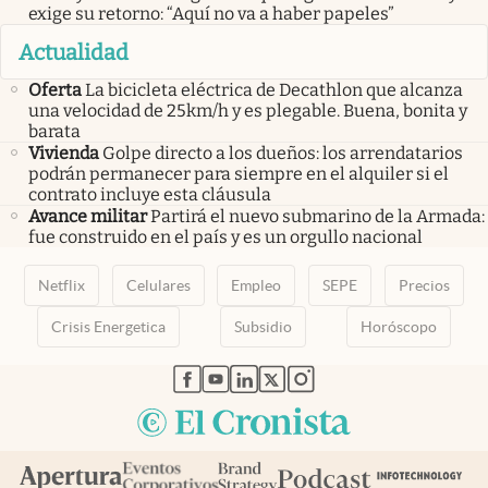
exige su retorno: “Aquí no va a haber papeles”
Actualidad
Oferta
La bicicleta eléctrica de Decathlon que alcanza
una velocidad de 25km/h y es plegable. Buena, bonita y
barata
Vivienda
Golpe directo a los dueños: los arrendatarios
podrán permanecer para siempre en el alquiler si el
contrato incluye esta cláusula
Avance militar
Partirá el nuevo submarino de la Armada:
fue construido en el país y es un orgullo nacional
Netflix
Celulares
Empleo
SEPE
Precios
Crisis Energetica
Subsidio
Horóscopo
abre en nueva pestaña
abre en nueva pestaña
abre en nueva pestaña
abre en nueva pestaña
abre en nueva pestaña