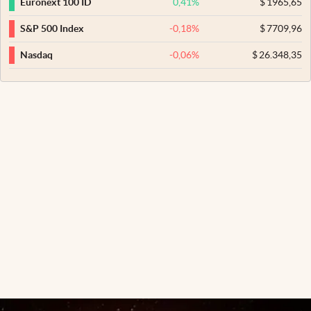
0,41
%
$
1965,65
Euronext 100 ID
-0,18
%
$
7709,96
S&P 500 Index
-0,06
%
$
26.348,35
Nasdaq