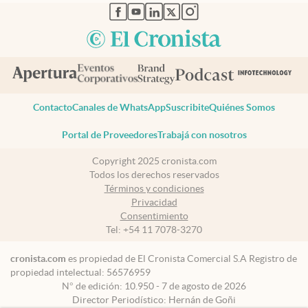
abre en nueva pestaña
abre en nueva pestaña
abre en nueva pestaña
abre en nueva pestaña
abre en nueva pestaña
Contacto
Canales de WhatsApp
Suscribite
Quiénes Somos
Portal de Proveedores
Trabajá con nosotros
Copyright 2025 cronista.com
Todos los derechos reservados
Términos y condiciones
Privacidad
Consentimiento
Tel:
+54 11 7078-3270
cronista.com
es propiedad de El Cronista Comercial S.A Registro de
propiedad intelectual: 56576959
N° de edición: 10.950 - 7 de agosto de 2026
Director Periodístico: Hernán de Goñi