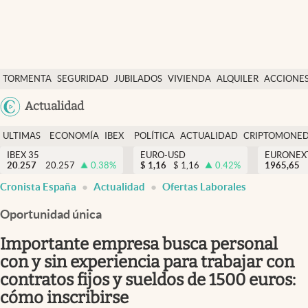
Últimas Noticias
TORMENTA
SEGURIDAD
JUBILADOS
VIVIENDA
ALQUILER
ACCIONE
Economía y finanzas
SOCIAL
Argentina
Actualidad
Política
España
Actualidad
ULTIMAS
ECONOMÍA
IBEX
POLÍTICA
ACTUALIDAD
CRIPTOMONE
México
NOTICIAS
Y
Y
IBEX 35
EURO-USD
EURONEX
Criptomonedas
20.257
20.257
0.38
%
$
1,16
$
1,16
0.42
%
1965,65
USA
FINANZAS
EURO
Cronista España
Actualidad
Ofertas Laborales
Colombia
España
Uruguay
Oportunidad única
Importante empresa busca personal
con y sin experiencia para trabajar con
contratos fijos y sueldos de 1500 euros:
cómo inscribirse