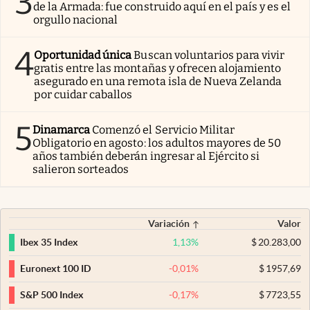
3
de la Armada: fue construido aquí en el país y es el
orgullo nacional
4
Oportunidad única
Buscan voluntarios para vivir
gratis entre las montañas y ofrecen alojamiento
asegurado en una remota isla de Nueva Zelanda
por cuidar caballos
5
Dinamarca
Comenzó el Servicio Militar
Obligatorio en agosto: los adultos mayores de 50
años también deberán ingresar al Ejército si
salieron sorteados
Variación
Valor
1,13
%
$
20.283,00
Ibex 35 Index
-0,01
%
$
1957,69
Euronext 100 ID
-0,17
%
$
7723,55
S&P 500 Index