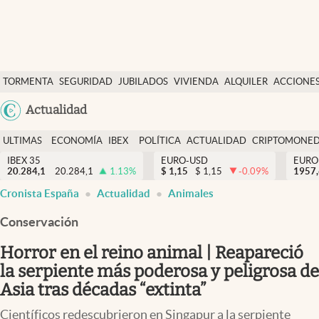
Últimas Noticias
TORMENTA
SEGURIDAD
JUBILADOS
VIVIENDA
ALQUILER
ACCIONE
Economía y finanzas
SOCIAL
Argentina
Actualidad
Política
España
Actualidad
ULTIMAS
ECONOMÍA
IBEX
POLÍTICA
ACTUALIDAD
CRIPTOMONE
México
NOTICIAS
Y
Y
IBEX 35
EURO-USD
EURO
Criptomonedas
20.284,1
20.284,1
1.13
%
$
1,15
$
1,15
-0.09
%
USA
1957
FINANZAS
EURO
Cronista España
Actualidad
Animales
Colombia
España
Uruguay
Conservación
Horror en el reino animal | Reapareció
la serpiente más poderosa y peligrosa de
Asia tras décadas “extinta”
Científicos redescubrieron en Singapur a la serpiente