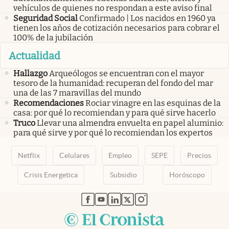
vehículos de quienes no respondan a este aviso final
Seguridad Social
Confirmado | Los nacidos en 1960 ya
tienen los años de cotización necesarios para cobrar el
100% de la jubilación
Actualidad
Hallazgo
Arqueólogos se encuentran con el mayor
tesoro de la humanidad: recuperan del fondo del mar
una de las 7 maravillas del mundo
Recomendaciones
Rociar vinagre en las esquinas de la
casa: por qué lo recomiendan y para qué sirve hacerlo
Truco
Llevar una almendra envuelta en papel aluminio:
para qué sirve y por qué lo recomiendan los expertos
Netflix
Celulares
Empleo
SEPE
Precios
Crisis Energetica
Subsidio
Horóscopo
abre en nueva pestaña
abre en nueva pestaña
abre en nueva pestaña
abre en nueva pestaña
abre en nueva pestaña