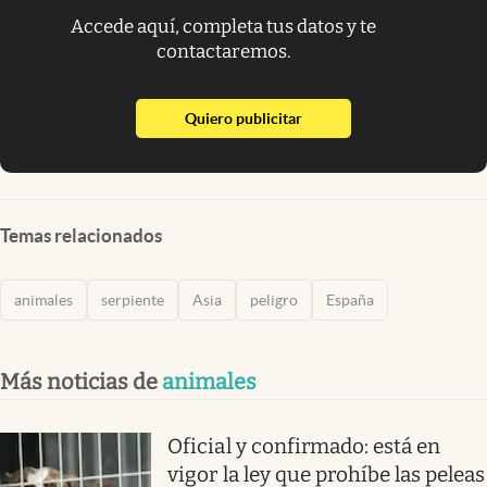
Accede aquí, completa tus datos y te
contactaremos.
abre en nueva pestaña
Quiero publicitar
Temas relacionados
animales
serpiente
Asia
peligro
España
Más noticias de
animales
Oficial y confirmado: está en
vigor la ley que prohíbe las peleas