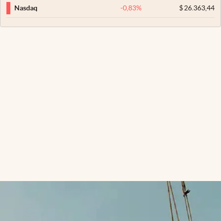
-0,83
%
$
26.363,44
Nasdaq